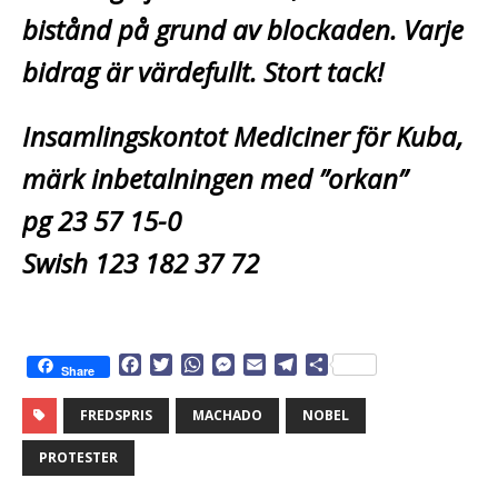
bistånd på grund av blockaden. Varje
bidrag är värdefullt. Stort tack!
Insamlingskontot Mediciner för Kuba,
märk inbetalningen med ”orkan”
pg 23 57 15-0
Swish 123 182 37 72
F
T
W
M
E
T
D
Share
a
w
h
e
m
e
e
c
i
a
s
a
l
l
FREDSPRIS
MACHADO
NOBEL
e
t
t
s
i
e
a
b
t
s
e
l
g
PROTESTER
o
e
A
n
r