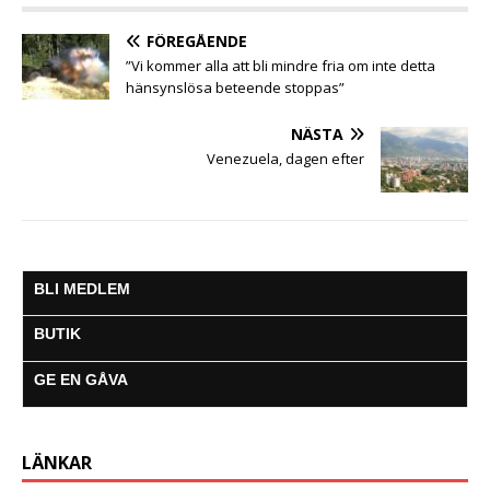
o
r
p
g
a
k
p
e
m
FÖREGÅENDE
r
”Vi kommer alla att bli mindre fria om inte detta
hänsynslösa beteende stoppas”
NÄSTA
Venezuela, dagen efter
BLI MEDLEM
BUTIK
GE EN GÅVA
LÄNKAR