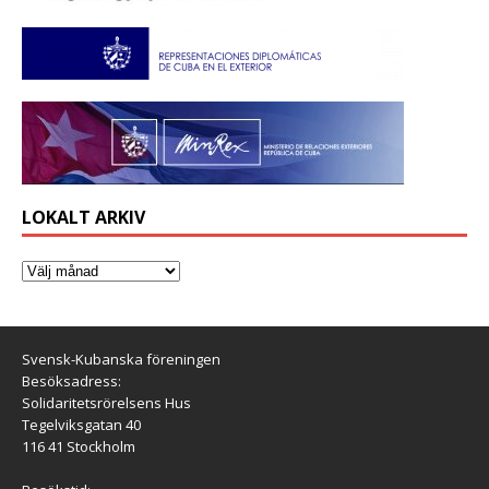
LOKALT ARKIV
Svensk-Kubanska föreningen
Besöksadress:
Solidaritetsrörelsens Hus
Tegelviksgatan 40
116 41 Stockholm