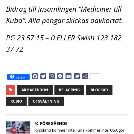
Bidrag till insamlingen ”Mediciner till
Kuba”. Alla pengar skickas oavkortat.
PG 23 57 15 – 0 ELLER Swish 123 182
37 72
F
T
W
M
E
T
D
Share
a
w
h
e
m
e
e
c
i
a
s
a
l
l
ARMAGEDDON
BELÄGRING
BLOCKAD
e
t
t
s
i
e
a
b
t
s
e
l
g
RUBIO
UTSVÄLTNING
o
e
A
n
r
o
r
p
g
a
k
p
e
m
FÖREGÅENDE
r
Ryssland kommer inte. Kina kommer inte. USA gör