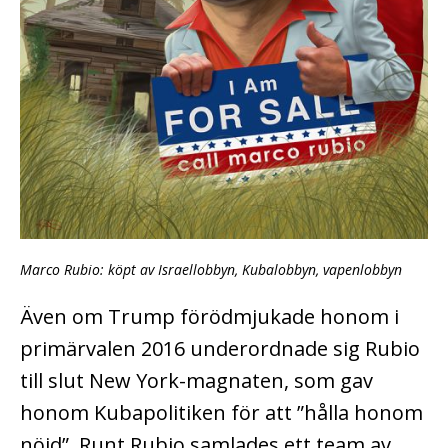
Marco Rubio: köpt av Israellobbyn, Kubalobbyn, vapenlobbyn
Även om Trump förödmjukade honom i
primärvalen 2016 underordnade sig Rubio
till slut New York-magnaten, som gav
honom Kubapolitiken för att ”hålla honom
nöjd”. Runt Rubio samlades ett team av