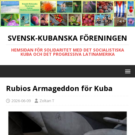
SVENSK-KUBANSKA FÖRENINGEN
HEMSIDAN FÖR SOLIDARITET MED DET SOCIALISTISKA
KUBA OCH DET PROGRESSIVA LATINAMERIKA
Rubios Armageddon för Kuba
2026-06-09
Zoltan T