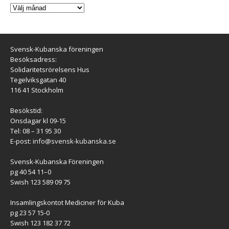
Svensk-Kubanska föreningen
Besöksadress:
Solidaritetsrörelsens Hus
Tegelviksgatan 40
116 41 Stockholm
Besökstid:
Onsdagar kl 09-15
Tel: 08 – 31 95 30
E-post:
info@svensk-kubanska.se
Svensk-Kubanska Föreningen
pg 40 54 11–0
Swish 123 589 09 75
Insamlingskontot Mediciner för Kuba
pg 23 57 15-0
Swish 123 182 37 72