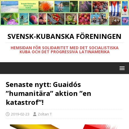
SVENSK-KUBANSKA FÖRENINGEN
HEMSIDAN FÖR SOLIDARITET MED DET SOCIALISTISKA
KUBA OCH DET PROGRESSIVA LATINAMERIKA
Senaste nytt: Guaidós
”humanitära” aktion ”en
katastrof”!
2019-02-23
Zoltan T