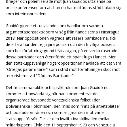
Brieger och polemiserade mot Juan Guaidós uttalande på
presskonferensen om att han nu har militärens stöd bakom sig
som interimspresident.
Guaidó gjorde ett uttalande som handlar om samma
argumentationstaktik som vi såg från händelserna i Nicaragua
2018. När oppositionen vägrade att rasera barrikaderna, fick
de erfara hur den reguljära polisen och den frivilliga polisen,
som har författningsgrund i Nicaragua, på en vecka raserade
dessa barrikader och återinförde ett spänt lugn i landet. Men
den statskuppsvänliga högeroppositionen hävdade att det vara
”Ortegas paramilitärer” som i strid mot författningen sköt mot
terroristerna vid ”Dödens Barrikader”.
Det är samma taktik och språkbruk som Juan Guaidó nu
kommer att använda sig när han kommenterar det
organiserade beväpnade venezuelanska folket i den
Bolivarianska Folkmilisen, den milis som finns på arbetsplatser
och bostadsområden och som är garanten mot varje
statskuppsförsök. Det är den kvalitativa skillnaden mellan
militärkuppen i Chile den 11 september 1973 och Venezuela