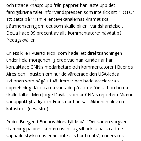
och tittade knappt upp från pappret han läste upp det
färdigskrivna talet inför världspressen som inte fick sitt ”FOTO”
att sätta på ”1:an” eller tevekanalernas dramatiska
påannonsering om det som skulle bli en ”världshändelse”.
Detta hade 99 procent av alla kommentatorer hävdat på
fredagskvällen.
CNN:s kille i Puerto Rico, som hade lett direktsändningen
under hela morgonen, gjorde vad han kunde när han
kontaktade CNN:s medarbetare och kommentatorer i Buenos
Aires och Houston om hur de värderade den USA-ledda
aktionen som pågått i 48 timmar och hade accelererats i
upphetsning där tittarna väntade på att de första bomberna
skulle fällas. Men Jorge Davila, som är CNN:s reporter i Miami
var uppriktigt ärlig och Frank när han sa: “Aktionen blev en
katastrof” (desastre).
Pedro Brieger, i Buenos Aires fyllde på: “Det var en sorgsen
stämning på presskonferensen. Jag vill också påstå att de
väpnade styrkornas enhet inte alls har brutits”, underströk