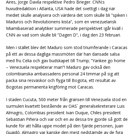
Aires, Jorge Davila respektive Pedro Brieger. CNN:s
huvudredaktion i Atlanta, USA hade det svettigt i dag när
mediet skulle analysera och värdera det som skulle bli ”spiken i
Maduros och Revolutionens kista”, som en venezuelansk
Miamibaserad analytiker summerade perspektivet igår kväll i
CNN av vad som skulle bli ”Dagen D”, i dag den 23 februari.
Men i stället blev det Maduro som stod triumferande i Caracas
på ett av dessa dagliga massmöten där han dansade salsa
med fru Celia och gav budskapet till Trump; ”Yankee go home
– Venezuela respekterar man”! Maduro gav också den
colombianska ambassadens personal 24 timmar på sig att
packa sina resväskor och flyga till Bogota, ett resultat av
Bogotas permanenta krigföring mot Caracas.
I staden Cucuta, 500 meter från gränsen till Venezuela stod en
surmulen kvartett bestående av OAS´ generalsekreterare Luis
Almagro, Colombias president Ivan Duque, Chiles president
Sebastian Piñera och var och en av dessa tre gjorde så gott de
kunde för att hålla uppe modet på den fjärde personen, Juan
Guaidó. Almagro var kanske den mest nedstämde av de fyra