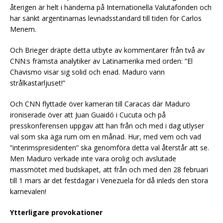
återigen är helt i händerna på Internationella Valutafonden och
har sänkt argentinarnas levnadsstandard till tiden för Carlos
Menem.
Och Brieger dräpte detta utbyte av kommentarer från två av
CNN:s främsta analytiker av Latinamerika med orden: “El
Chavismo visar sig solid och enad. Maduro vann
strålkastarljuset!”
Och CNN flyttade över kameran till Caracas där Maduro
ironiserade över att Juan Guaidó i Cucuta och på
presskonferensen uppgav att han från och med i dag utlyser
val som ska äga rum om en månad. Hur, med vem och vad
”interimspresidenten” ska genomföra detta val återstår att se.
Men Maduro verkade inte vara orolig och avslutade
massmötet med budskapet, att från och med den 28 februari
till 1 mars är det festdagar i Venezuela för då inleds den stora
karnevalen!
Ytterligare provokationer