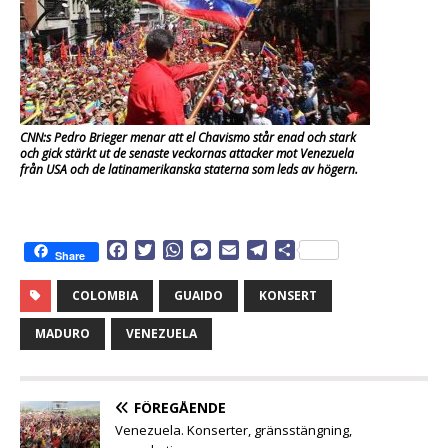
CNN:s Pedro Brieger menar att el Chavismo står enad och stark
och gick stärkt ut de senaste veckornas attacker mot Venezuela
från USA och de latinamerikanska staterna som leds av högern.
F
T
W
M
E
T
D
Share
a
w
h
e
m
e
e
c
i
a
s
a
l
l
COLOMBIA
GUAIDO
KONSERT
e
t
t
s
i
e
a
b
t
s
e
l
g
MADURO
VENEZUELA
o
e
A
n
r
o
r
p
g
a
k
p
e
m
FÖREGÅENDE
r
Venezuela. Konserter, gränsstängning,