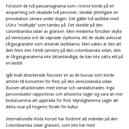
Förutom de två pansarvagnarna som i morse körde på en
avspärrning och skadade två personer, skedde ytterligare en
provokation senare under dagen. Det gäller två lastbilar med
USA:s ”nödhjälp” som tändes på. Det skedde på den
colombianska sidan av gränsen. Men medierna försöker skylla
på Venezuela och de väpnade styrkorna. Att de skulle avlossat
tårgasgranater som antände lastbilarna. Men saken är den att
dels finns inte FANB (armén) på den colombianska sidan, dels
är tårgasgranaterna inte lättantändliga; de kan inte sätta eld på
en lastbil.
Igår kväll attackerade fascister en av de bussar som körde
artister till konserten för fred, på den venezolanska sidan.
Bussen attackerades med stenar och vandaliserades. Inga
personskador rapporteras och artisterna säger sig vara än mer
beslutsamma att uppträda för fred. Myndigheterna säger att
detta visar på högerns förakt för kultur.
Internationella Röda Korset har fördömt att individer på den
Colombianska sidan gränsen, som inte har med