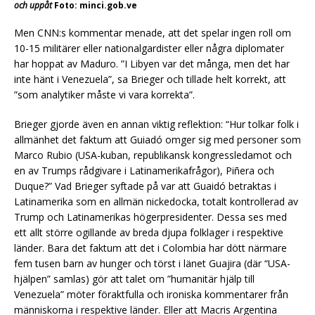
och uppåt
Foto: minci.gob.ve
Men CNN:s kommentar menade, att det spelar ingen roll om
10-15 militärer eller nationalgardister eller några diplomater
har hoppat av Maduro. ”I Libyen var det många, men det har
inte hänt i Venezuela”, sa Brieger och tillade helt korrekt, att
”som analytiker måste vi vara korrekta”.
Brieger gjorde även en annan viktig reflektion: “Hur tolkar folk i
allmänhet det faktum att Guiadó omger sig med personer som
Marco Rubio (USA-kuban, republikansk kongressledamot och
en av Trumps rådgivare i Latinamerikafrågor), Piñera och
Duque?” Vad Brieger syftade på var att Guaidó betraktas i
Latinamerika som en allmän nickedocka, totalt kontrollerad av
Trump och Latinamerikas högerpresidenter. Dessa ses med
ett allt större ogillande av breda djupa folklager i respektive
länder. Bara det faktum att det i Colombia har dött närmare
fem tusen barn av hunger och törst i länet Guajira (där “USA-
hjälpen” samlas) gör att talet om ”humanitär hjälp till
Venezuela” möter föraktfulla och ironiska kommentarer från
människorna i respektive länder. Eller att Macris Argentina