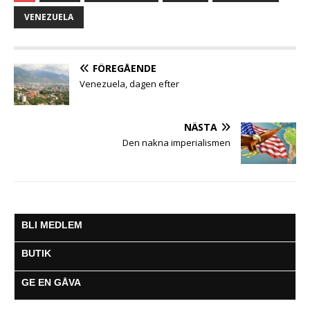
e
t
t
s
i
e
a
b
t
s
e
l
g
VENEZUELA
o
e
A
n
r
o
r
p
g
a
k
p
e
m
FÖREGÅENDE
r
Venezuela, dagen efter
NÄSTA
Den nakna imperialismen
BLI MEDLEM
BUTIK
GE EN GÅVA