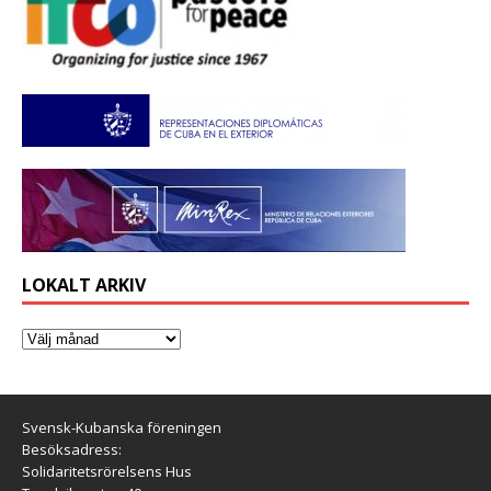
LOKALT ARKIV
Svensk-Kubanska föreningen
Besöksadress:
Solidaritetsrörelsens Hus