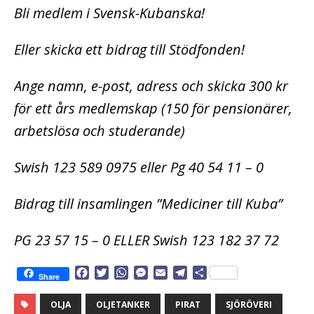
Bli medlem i Svensk-Kubanska!
Eller skicka ett bidrag till Stödfonden!
Ange namn, e-post, adress och skicka 300 kr
för ett års medlemskap (150 för pensionärer,
arbetslösa och studerande)
Swish 123 589 0975 eller Pg 40 54 11 – 0
Bidrag till insamlingen ”Mediciner till Kuba”
PG 23 57 15 – 0 ELLER Swish 123 182 37 72
F
T
W
M
E
T
D
Share
a
w
h
e
m
e
e
c
i
a
s
a
l
l
OLJA
OLJETANKER
PIRAT
SJÖRÖVERI