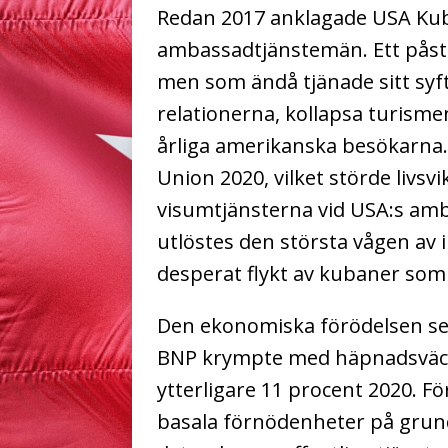
Redan 2017 anklagade USA Kuba
ambassadtjänstemän. Ett påstå
men som ändå tjänade sitt syf
relationerna, kollapsa turisme
årliga amerikanska besökarna
Union 2020, vilket störde livsv
visumtjänsterna vid USA:s am
utlöstes den största vågen av 
desperat flykt av kubaner som 
Den ekonomiska förödelsen se
BNP krympte med häpnadsväck
ytterligare 11 procent 2020. Fö
basala förnödenheter på grund