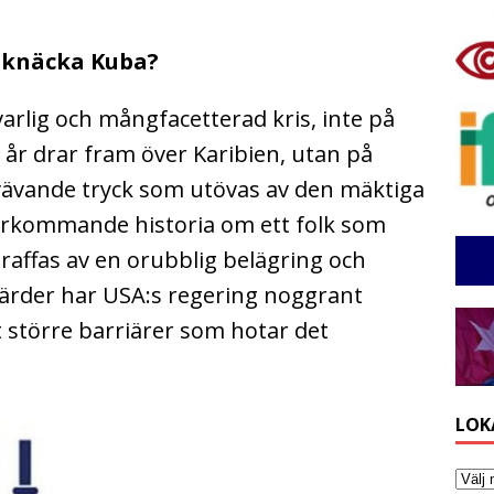
 knäcka Kuba?
varlig och mångfacetterad kris, inte på
år drar fram över Karibien, utan på
vävande tryck som utövas av den mäktiga
terkommande historia om ett folk som
traffas av en orubblig belägring och
rder har USA:s regering noggrant
 större barriärer som hotar det
LOK