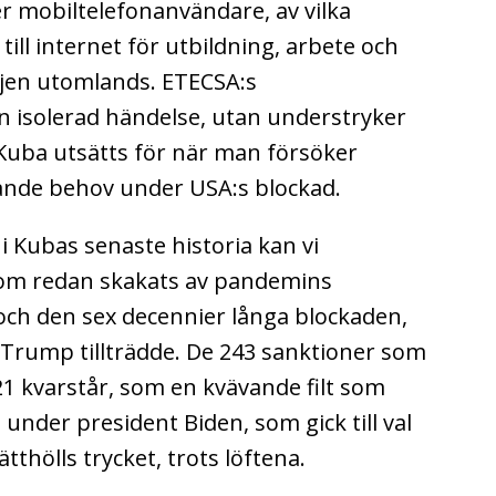
r mobiltelefonanvändare, av vilka
ill internet för utbildning, arbete och
ljen utomlands. ETECSA:s
en isolerad händelse, utan understryker
uba utsätts för när man försöker
gande behov under USA:s blockad.
i Kubas senaste historia kan vi
som redan skakats av pandemins
ch den sex decennier långa blockaden,
 Trump tillträdde. De 243 sanktioner som
 kvarstår, som en kvävande filt som
en under president Biden, som gick till val
thölls trycket, trots löftena.