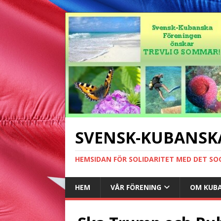
SVENSK-KUBANSK
HEMSIDAN FÖR SOLIDARITET MED DET SO
HEM
VÅR FÖRENING
OM KUB