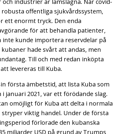
er och industrier är lamslagna. När covid-
s robusta offentliga sjukvårdssystem,
ör ett enormt tryck. Den enda
vgörande för att behandla patienter,
 inte kunde importera reservdelar på
 kubaner hade svårt att andas, men
ndantag. Till och med redan inköpta
tt levereras till Kuba.
n första ämbetstid, att lista Kuba som
 i januari 2021, var ett förödande slag.
n omöjligt för Kuba att delta i normala
t stryper viktig handel. Under de första
ingsperiod förlorade den kubanska
35 miljarder USD på grund av Trumps