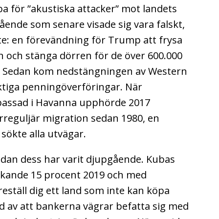
 för ”akustiska attacker” mot landets
ende som senare visade sig vara falskt,
te: en förevändning för Trump att frysa
n och stänga dörren för de över 600.000
. Sedan kom nedstängningen av Western
iktiga penningöverföringar. När
bassad i Havanna upphörde 2017
irreguljär migration sedan 1980, en
sökte alla utvägar.
dan dess har varit djupgående. Kubas
ande 15 procent 2019 och med
reställ dig ett land som inte kan köpa
 av att bankerna vägrar befatta sig med