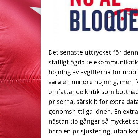
Det senaste uttrycket för den
statligt ägda telekommunikat
höjning av avgifterna för mob
vara en mindre höjning, men f
omfattande kritik som bottnad
priserna, särskilt för extra data
genomsnittliga lönen. En extr
nästan tio gånger så mycket s
bara en prisjustering, utan k