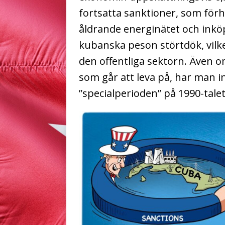
fortsatta sanktioner, som förhi
åldrande energinätet och inkö
kubanska peson störtdök, vilke
den offentliga sektorn. Även 
som går att leva på, har man i
”specialperioden” på 1990-tale