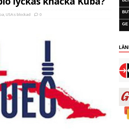
io lyckas knäcka Kuba?
BL
BU
uba
,
USA:s blockad
0
GE
LÄN