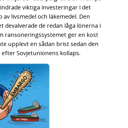
ndrade viktiga investeringar i det
p av livsmedel och läkemedel. Den
t devalverade de redan låga lönerna i
om ransoneringssystemet ger en kost
nte upplevt en sådan brist sedan den
t efter Sovjetunionens kollaps.