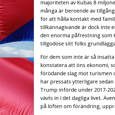
majoriteten av Kubas 8 miljone
många är beroende av tillgång t
för att hålla kontakt med fami
tillkännagivande är dock inte 
den enorma påfrestning som K
tillgodose sitt folks grundläg
För dem som inte är så insatta 
konstatera att öns ekonomi, 
förödande slag mot turismen o
har pressats ytterligare sedan
Trump införde under 2017-2021
vävts in i det dagliga livet. Äv
på löften om förändring, upprät