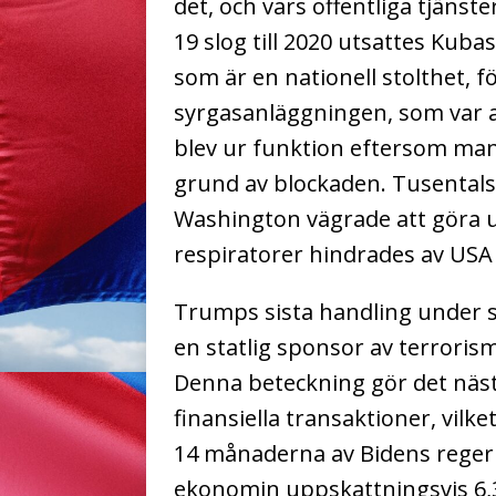
det, och vars offentliga tjänst
19 slog till 2020 utsattes Kuba
som är en nationell stolthet, f
syrgasanläggningen, som var a
blev ur funktion eftersom man
grund av blockaden. Tusentals
Washington vägrade att göra u
respiratorer hindrades av USA a
Trumps sista handling under si
en statlig sponsor av terrorism
Denna beteckning gör det nästa
finansiella transaktioner, vilke
14 månaderna av Bidens reger
ekonomin uppskattningsvis 6,