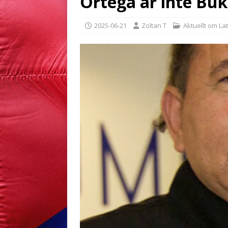
Ortega är inte Buk
2025-06-21
Zoltan T
Aktuellt om La