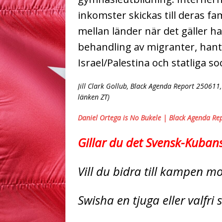
inkomster skickas till deras fam
mellan länder när det gäller ha
behandling av migranter, hant
Israel/Palestina och statliga soc
Jill Clark Gollub, Black Agenda Report 250611,
länken ZT)
Daniel Ortega is No Bukele | Black Agenda Re
Gillar du det Svensk-Kuban
Vill du bidra till kampen 
Swisha en tjuga eller valfri