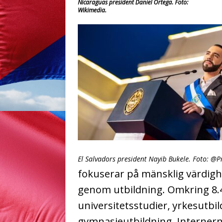
Nicaraguas president Daniel Ortega. Foto:
Wikimedia.
El Salvadors president Nayib Bukele. Foto: @P
fokuserar på mänsklig värdighe
genom utbildning. Omkring 8.
universitetsstudier, yrkesutbi
gymnasieutbildning. Internerna