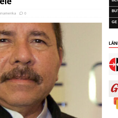
ele
BL
BU
tinamerika
0
GE
LÄN