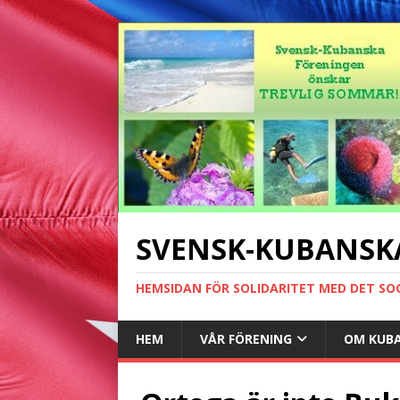
SVENSK-KUBANSK
HEMSIDAN FÖR SOLIDARITET MED DET SO
HEM
VÅR FÖRENING
OM KUB