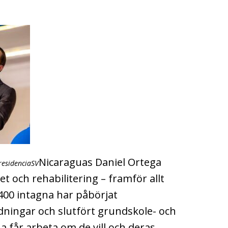
Nicaraguas Daniel Ortega
residenciaSV
t och rehabilitering – framför allt
400 intagna har påbörjat
ldningar och slutfört grundskole- och
 får arbeta om de vill och deras