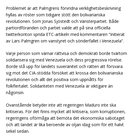
Problemet är att Palmgrens förvridna verklighetsbeskrivning
hyllas av röster som tidigare stött den bolivarianska
revolutionen. Som Jonas Sjöstedt och Vänsterpartiet. Både
partiordföranden och partiet valde att på sina officiella
twitterkonton sprida ETC-artikeln med kommentaren ”Initierat
av Lars Palmgren om vanstyret och sönderfallet i Venezuela”.
Varje person som värnar rättvisa och demokrati borde tvärtom
solidarisera sig med Venezuela och dess progressiva rörelse.
Borde stå upp för landets suveränitet och rätten att försvara
sig mot det CIA-stödda försöket att krossa den bolivarianska
revolutionen och allt det positiva som uppnåtts för
folkflertalet. Solidariteten med Venezuela är viktigare än
någonsin.
Ovanstående betyder inte att regeringen Maduro inte ska
kritiseras. För det finns mycket att kritisera, som korruptionen,
regeringens oförmåga att bemöta det ekonomiska sabotaget
och att landet är lika beroende av oljan idag som för ett halvt
sekel sedan.