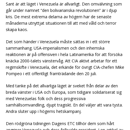
Sant är att läget i Venezuela är allvarligt. Den omvälvning som
går under namnet ”den bolivarianska revolutionen” är i djup
kris. De mest extrema delarna av högern har de senaste
månaderna utnyttjat situationen till att med våld och terror
skapa kaos.
Det som händer i Venezuela måste sättas in i ett större
sammanhang. USA-imperialismen och den inhemska
reaktionen är på offensiven i hela Latinamerika för att försöka
knäcka 2000-talets vänstervåg. Att CIA aktivt arbetar för ett
regimskifte i Venezuela, det erkände för övrigt CIA-chefen Mike
Pompeo i ett offentligt framträdande den 20 juli.
Med tanke på det allvarliga läget är sveket från delar av den
breda vänster i USA och Europa, som tidigare solidariserat sig
med Venezuelas folk och dess progressiva
samhällsomvandling, djupt tragiskt. En del väljer att vara tysta.
Andra sluter upp i högerns hetskampanj.
Den rödgröna tidningen Dagens ETC tillhör dem som hårt
angriper Venezuela och dess folkvalde president. I en artikel av