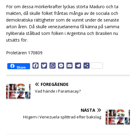
För om dessa mörkerkrafter lyckas störta Maduro och ta
makten, då skulle folket fråntas många av de sociala och
demokratiska rättigheter som de vunnit under de senaste
arton åren. Då skulle venezuelanerna få känna på samma
nyliberala stålbad som folken i Argentina och Brasilien nu
utsätts för.
Proletären 170809
F
T
W
M
E
T
D
Share
a
w
h
e
m
e
e
c
i
a
s
a
l
l
e
t
t
s
i
e
a
FÖREGÅENDE
b
t
s
e
l
g
Vad hände i Paramacay?
o
e
A
n
r
o
r
p
g
a
k
p
e
m
NÄSTA
r
Högern i Venezuela splittrad efter bakslag