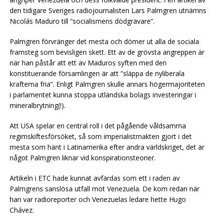
den tidigare Sveriges radiojournalisten Lars Palmgren utnämns
Nicolás Maduro till ”socialismens dödgrävare”.
Palmgren förvränger det mesta och dömer ut alla de sociala
framsteg som bevisligen skett. Ett av de grövsta angreppen är
när han påstår att ett av Maduros syften med den
konstituerande församlingen är att ”släppa de nyliberala
krafterna fria”. Enligt Palmgren skulle annars högermajoriteten
i parlamentet kunna stoppa utländska bolags investeringar i
mineralbrytning(!).
Att USA spelar en central roll i det pågående våldsamma
regimskiftesförsöket, så som imperialistmakten gjort i det
mesta som hänt i Latinamerika efter andra världskriget, det är
något Palmgren liknar vid konspirationsteorier.
Artikeln i ETC hade kunnat avfärdas som ett i raden av
Palmgrens sanslösa utfall mot Venezuela. De kom redan när
han var radioreporter och Venezuelas ledare hette Hugo
Chávez.