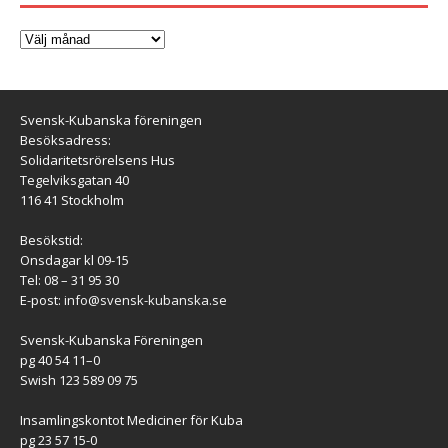
Svensk-Kubanska föreningen
Besöksadress:
Solidaritetsrörelsens Hus
Tegelviksgatan 40
116 41 Stockholm
Besökstid:
Onsdagar kl 09-15
Tel: 08 – 31 95 30
E-post:
info@svensk-kubanska.se
Svensk-Kubanska Föreningen
pg 40 54 11–0
Swish 123 589 09 75
Insamlingskontot Mediciner för Kuba
pg 23 57 15-0