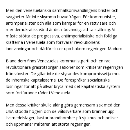
Men den venezuelanska samhällsomvandlingens brister och
svagheter får inte skymma huvudfrågan. För kommunister,
antiimperialister och alla som kämpar för en rättvisare och
mer demokratisk värld är det nödvändigt att ta ställning. Vi
måste stötta de progressiva, antiimperialistiska och folkliga
krafterna i Venezuela som försvarar revolutionens
landvinningar och därför sluter upp bakom regeringen Maduro.
Bland dem finns Venezuelas kommunistparti och en rad
revolutionära gräsrotsorganisationer som kritiserar regeringen
från vänster. De gillar inte de styrandes kompromissvilja mot
de inhemska kapitalisterna. De förespråkar socialistiska
lösningar för att på allvar bryta med det kapitalistiska system
som fortfarande råder i Venezuela.
Men dessa kritiker skulle aldrig göra gemensam sak med den
USA-stödda högern och de våldsverkare som bränner upp
livsmedelslager, kastar brandbomber på sjukhus och poliser
och uppmanar militären att störta regeringen.