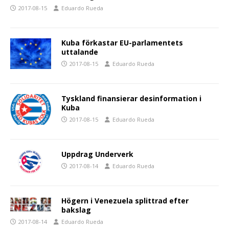
2017-08-15
Eduardo Rueda
Kuba förkastar EU-parlamentets
uttalande
2017-08-15
Eduardo Rueda
Tyskland finansierar desinformation i
Kuba
2017-08-15
Eduardo Rueda
Uppdrag Underverk
2017-08-14
Eduardo Rueda
Högern i Venezuela splittrad efter
bakslag
2017-08-14
Eduardo Rueda