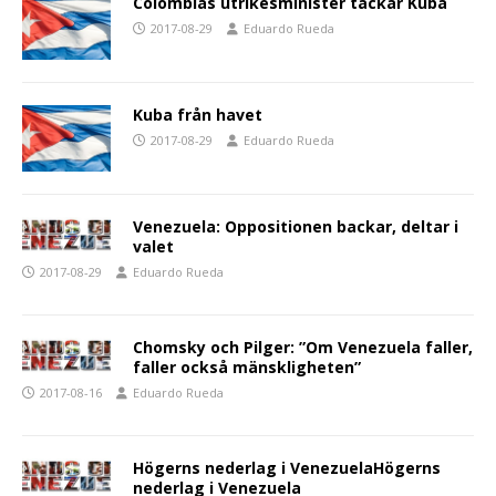
Colombias utrikesminister tackar Kuba
2017-08-29
Eduardo Rueda
Kuba från havet
2017-08-29
Eduardo Rueda
Venezuela: Oppositionen backar, deltar i
valet
2017-08-29
Eduardo Rueda
Chomsky och Pilger: ”Om Venezuela faller,
faller också mänskligheten”
2017-08-16
Eduardo Rueda
Högerns nederlag i VenezuelaHögerns
nederlag i Venezuela