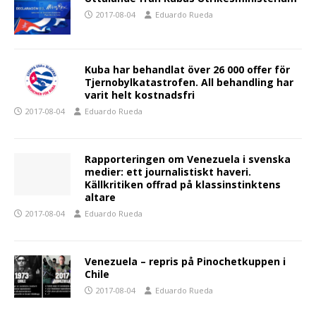
2017-08-04
Eduardo Rueda
Kuba har behandlat över 26 000 offer för
Tjernobylkatastrofen. All behandling har
varit helt kostnadsfri
2017-08-04
Eduardo Rueda
Rapporteringen om Venezuela i svenska
medier: ett journalistiskt haveri.
Källkritiken offrad på klassinstinktens
altare
2017-08-04
Eduardo Rueda
Venezuela – repris på Pinochetkuppen i
Chile
2017-08-04
Eduardo Rueda