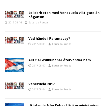
Solidariteten med Venezuela viktigare än
någonsin
2017-08-14
Eduardo Rueda
Vad hände i Paramacay?
2017-08-09
Eduardo Rueda
Allt fler exilkubaner återvänder hem
2017-08-07
Eduardo Rueda
Venezuela 2017
2017-08-04
Eduardo Rueda
Uttalande från Kubas Utrikesministerium