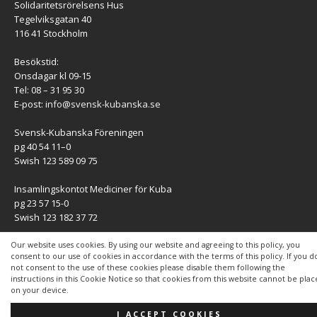
Solidaritetsrörelsens Hus
Tegelviksgatan 40
116 41 Stockholm
Besökstid:
Onsdagar kl 09-15
Tel: 08 – 31 95 30
E-post:
info@svensk-kubanska.se
Svensk-Kubanska Föreningen
pg 40 54 11–0
Swish 123 589 09 75
Insamlingskontot Mediciner för Kuba
pg 23 57 15-0
Swish 123 182 37 72
KONTAKT
Our website uses cookies. By using our website and agreeing to this policy, you
consent to our use of cookies in accordance with the terms of this policy. If you d
not consent to the use of these cookies please disable them following the
Kontaktuppgifter
instructions in this Cookie Notice so that cookies from this website cannot be pla
on your device.
I ACCEPT COOKIES