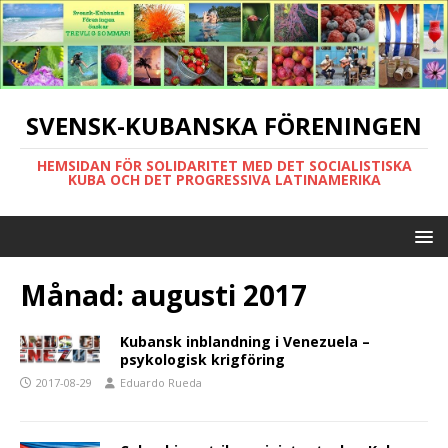
SVENSK-KUBANSKA FÖRENINGEN
HEMSIDAN FÖR SOLIDARITET MED DET SOCIALISTISKA
KUBA OCH DET PROGRESSIVA LATINAMERIKA
Månad:
augusti 2017
Kubansk inblandning i Venezuela –
psykologisk krigföring
2017-08-29
Eduardo Rueda