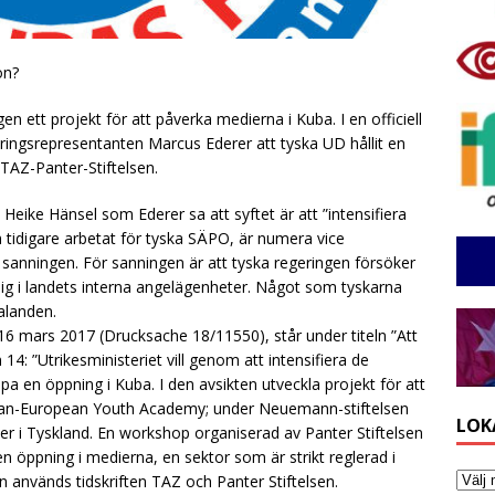
on?
gen ett projekt för att påverka medierna i Kuba. I en officiell
eringsrepresentanten Marcus Ederer att tyska UD hållit en
TAZ-Panter-Stiftelsen.
Heike Hänsel som Ederer sa att syftet är att ”intensifiera
om tidigare arbetat för tyska SÄPO, är numera vice
a sanningen. För sanningen är att tyska regeringen försöker
g i landets interna angelägenheter. Något som tyskarna
alanden.
16 mars 2017 (Drucksache 18/11550), står under titeln ”Att
14: ”Utrikesministeriet vill genom att intensifiera de
skapa en öppning i Kuba. I den avsikten utveckla projekt för att
 Cuban-European Youth Academy; under Neuemann-stiftelsen
LOK
r i Tyskland. En workshop organiserad av Panter Stiftelsen
en öppning i medierna, en sektor som är strikt reglerad i
en används tidskriften TAZ och Panter Stiftelsen.