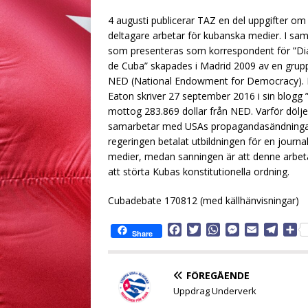
4 augusti publicerar TAZ en del uppgifter om 
deltagare arbetar för kubanska medier. I sa
som presenteras som korrespondent för ”Diar
de Cuba” skapades i Madrid 2009 av en grup
NED (National Endowment for Democracy). 
Eaton skriver 27 september 2016 i sin blogg 
mottog 283.869 dollar från NED. Varför dölje
samarbetar med USAs propagandasändningar
regeringen betalat utbildningen för en jour
medier, medan sanningen är att denne arbeta
att störta Kubas konstitutionella ordning.
Cubadebate 170812 (med källhänvisningar)
F
T
W
M
E
T
D
Share
a
w
h
e
m
e
e
c
i
a
s
a
l
l
e
t
t
s
i
e
a
FÖREGÅENDE
b
t
s
e
l
g
Uppdrag Underverk
o
e
A
n
r