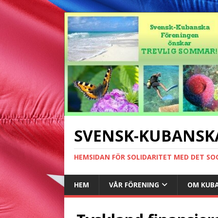
SVENSK-KUBANSK
HEMSIDAN FÖR SOLIDARITET MED DET SO
HEM
VÅR FÖRENING
OM KUB