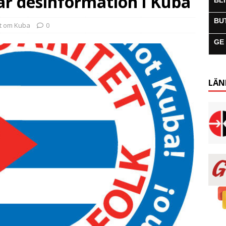
ar desinformation i Kuba
BL
BU
lt om Kuba
0
GE
LÄN