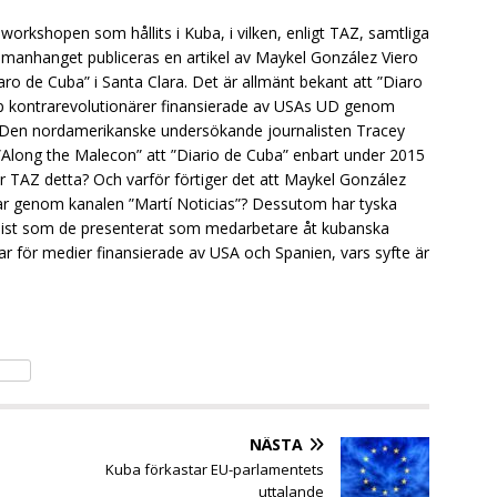
workshopen som hållits i Kuba, i vilken, enligt TAZ, samtliga
mmanhanget publiceras en artikel av Maykel González Viero
o de Cuba” i Santa Clara. Det är allmänt bekant att ”Diaro
p kontrarevolutionärer finansierade av USAs UD genom
Den nordamerikanske undersökande journalisten Tracey
”Along the Malecon” att ”Diario de Cuba” enbart under 2015
r TAZ detta? Och varför förtiger det att Maykel González
 genom kanalen ”Martí Noticias”? Dessutom har tyska
nalist som de presenterat som medarbetare åt kubanska
r för medier finansierade av USA och Spanien, vars syfte är
NÄSTA
Kuba förkastar EU-parlamentets
uttalande