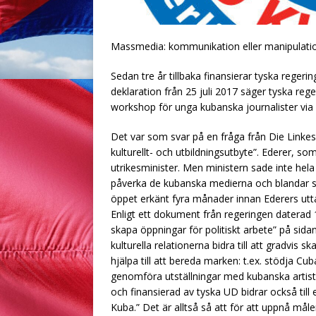
Massmedia: kommunikation eller manipulati
Sedan tre år tillbaka finansierar tyska regerin
deklaration från 25 juli 2017 säger tyska reg
workshop för unga kubanska journalister via 
Det var som svar på en fråga från Die Linkes 
kulturellt- och utbildningsutbyte”. Ederer, s
utrikesminister. Men ministern sade inte hel
påverka de kubanska medierna och blandar si
öppet erkänt fyra månader innan Ederers utt
Enligt ett dokument från regeringen daterad 
skapa öppningar för politiskt arbete” på sidan 
kulturella relationerna bidra till att gradvis 
hjälpa till att bereda marken: t.ex. stödja
genomföra utställningar med kubanska artiste
och finansierad av tyska UD bidrar också till 
Kuba.” Det är alltså så att för att uppnå mål