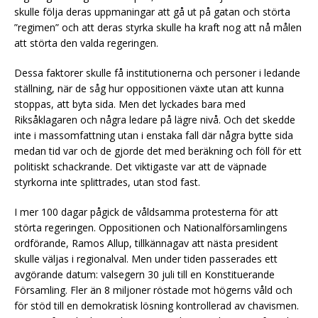
skulle följa deras uppmaningar att gå ut på gatan och störta
”regimen” och att deras styrka skulle ha kraft nog att nå målen
att störta den valda regeringen.
Dessa faktorer skulle få institutionerna och personer i ledande
ställning, när de såg hur oppositionen växte utan att kunna
stoppas, att byta sida. Men det lyckades bara med
Riksåklagaren och några ledare på lägre nivå. Och det skedde
inte i massomfattning utan i enstaka fall där några bytte sida
medan tid var och de gjorde det med beräkning och föll för ett
politiskt schackrande. Det viktigaste var att de väpnade
styrkorna inte splittrades, utan stod fast.
I mer 100 dagar pågick de våldsamma protesterna för att
störta regeringen. Oppositionen och Nationalförsamlingens
ordförande, Ramos Allup, tillkännagav att nästa president
skulle väljas i regionalval. Men under tiden passerades ett
avgörande datum: valsegern 30 juli till en Konstituerande
Församling. Fler än 8 miljoner röstade mot högerns våld och
för stöd till en demokratisk lösning kontrollerad av chavismen.