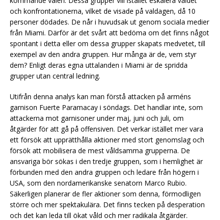
kommande valen. Dessa grupper vill istället eskalera våldet
och konfrontationerna, vilket de visade på valdagen, då 10
personer dödades. De når i huvudsak ut genom sociala medier
från Miami. Därför är det svårt att bedöma om det finns något
spontant i detta eller om dessa grupper skapats medvetet, till
exempel av den andra gruppen. Hur många är de, vem styr
dem? Enligt deras egna uttalanden i Miami är de spridda
grupper utan central ledning.
Utifrån denna analys kan man förstå attacken på arméns
garnison Fuerte Paramacay i söndags. Det handlar inte, som
attackerna mot garnisoner under maj, juni och juli, om
åtgärder för att gå på offensiven. Det verkar istället mer vara
ett försök att upprätthålla aktioner med stort genomslag och
försök att mobilisera de mest våldsamma grupperna. De
ansvariga bör sökas i den tredje gruppen, som i hemlighet är
förbunden med den andra gruppen och ledare från högern i
USA, som den nordamerikanske senatorn Marco Rubio.
Säkerligen planerar de fler aktioner som denna, förmodligen
större och mer spektakulära. Det finns tecken på desperation
och det kan leda till ökat våld och mer radikala åtgärder.