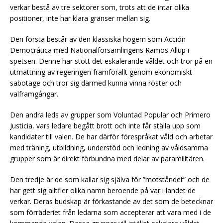
verkar bestå av tre sektorer som, trots att de intar olika
positioner, inte har klara gränser mellan sig.
Den första består av den klassiska högern som Acción
Democrática med Nationalförsamlingens Ramos Allup i
spetsen. Denne har stött det eskalerande våldet och tror på en
utmattning av regeringen framförallt genom ekonomiskt
sabotage och tror sig därmed kunna vinna röster och
valframgångar.
Den andra leds av grupper som Voluntad Popular och Primero
Justicia, vars ledare begått brott och inte får ställa upp som
kandidater till valen. De har därför förespråkat våld och arbetar
med träning, utbildning, understöd och ledning av våldsamma
grupper som är direkt förbundna med delar av paramilitären.
Den tredje är de som kallar sig själva för ”motståndet” och de
har gett sig alltfler olika namn beroende på var i landet de
verkar. Deras budskap är förkastande av det som de betecknar
som förräderiet från ledarna som accepterar att vara med i de