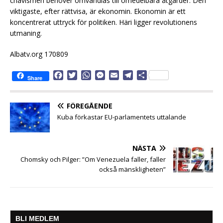
chavismen behöver omvandlas till omedelbara åtgärder. Den
viktigaste, efter rättvisa, är ekonomin. Ekonomin är ett
koncentrerat uttryck för politiken. Häri ligger revolutionens
utmaning.
Albatv.org 170809
F
T
W
M
E
T
D
Share
a
w
h
e
m
e
e
c
i
a
s
a
l
l
e
t
t
s
i
e
a
FÖREGÅENDE
b
t
s
e
l
g
Kuba förkastar EU-parlamentets uttalande
o
e
A
n
r
o
r
p
g
a
k
p
e
m
NÄSTA
r
Chomsky och Pilger: ”Om Venezuela faller, faller
också mänskligheten”
BLI MEDLEM