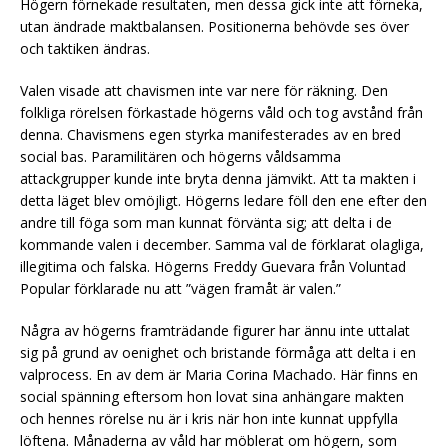
Högern förnekade resultaten, men dessa gick inte att förneka,
utan ändrade maktbalansen. Positionerna behövde ses över
och taktiken ändras.
Valen visade att chavismen inte var nere för räkning. Den
folkliga rörelsen förkastade högerns våld och tog avstånd från
denna. Chavismens egen styrka manifesterades av en bred
social bas. Paramilitären och högerns våldsamma
attackgrupper kunde inte bryta denna jämvikt. Att ta makten i
detta läget blev omöjligt. Högerns ledare föll den ene efter den
andre till föga som man kunnat förvänta sig; att delta i de
kommande valen i december. Samma val de förklarat olagliga,
illegitima och falska. Högerns Freddy Guevara från Voluntad
Popular förklarade nu att ”vägen framåt är valen.”
Några av högerns framträdande figurer har ännu inte uttalat
sig på grund av oenighet och bristande förmåga att delta i en
valprocess. En av dem är Maria Corina Machado. Här finns en
social spänning eftersom hon lovat sina anhängare makten
och hennes rörelse nu är i kris när hon inte kunnat uppfylla
löftena. Månaderna av våld har möblerat om högern, som