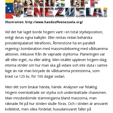
Illustration: http://www.handsoffvenezuela.org/
Vid det här laget borde högern varit i en total styrkeposition,
enligt deras egna kalkyler. Eller rentav redan behärska
presidentpalatset Miraflores. Åtminstone ha en parallell
regering i kombination med massmobilisering med våldsamma
aktioner, inklusive från de väpnade styrkorna. Planeringen var
allt eller inget, nu eller aldrig. Men istället upplever högern idag
interna strider om hur man ska gå vidare och inte sluta i sämre
läge än när man började de våldsamma protesterna, som
krävt ca 125 liv, för 100 dagar sedan.
Men det som brukar hända, hände. Analysen var felaktig.
Högern överskattade sin styrka och underskattade chavismen.
Man missbedömde stämningarna bland massorna, man
räknade fel på hur striden skulle föras. Och i striden är ansvaret
kollektivt, men olika fördelat; huvudansvaret faller på