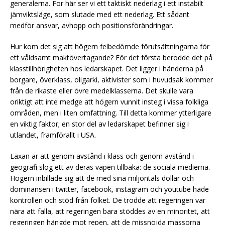
generalerna. För här ser vi ett taktiskt nederlag i ett instabilt
jämviktsläge, som slutade med ett nederlag. Ett sådant
medför ansvar, avhopp och positionsförändringar.
Hur kom det sig att högern felbedömde förutsättningarna för
ett våldsamt maktövertagande? För det första berodde det på
klasstillhörigheten hos ledarskapet. Det ligger i händerna på
borgare, överklass, oligarki, aktivister som i huvudsak kommer
från de rikaste eller övre medelklasserna. Det skulle vara
oriktigt att inte medge att högern vunnit insteg i vissa folkliga
områden, men i liten omfattning. Till detta kommer ytterligare
en viktig faktor; en stor del av ledarskapet befinner sig i
utlandet, framförallt i USA.
Läxan är att genom avstånd i klass och genom avstånd i
geografi slog ett av deras vapen tillbaka: de sociala medierna.
Högern inbillade sig att de med sina miljontals dollar och
dominansen i twitter, facebook, instagram och youtube hade
kontrollen och stöd från folket. De trodde att regeringen var
nära att falla, att regeringen bara stöddes av en minoritet, att
regeringen hängde mot repen, att de missnöjda massorna