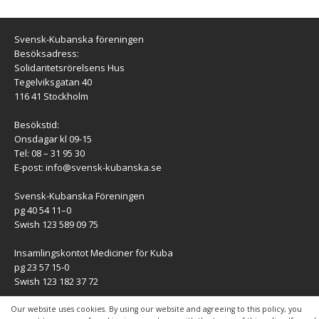
Svensk-Kubanska föreningen
Besöksadress:
Solidaritetsrörelsens Hus
Tegelviksgatan 40
116 41 Stockholm
Besökstid:
Onsdagar kl 09-15
Tel: 08 – 31 95 30
E-post:
info@svensk-kubanska.se
Svensk-Kubanska Föreningen
pg 40 54 11–0
Swish 123 589 09 75
Insamlingskontot Mediciner för Kuba
pg 23 57 15-0
Swish 123 182 37 72
KONTAKT
Our website uses cookies. By using our website and agreeing to this policy, you