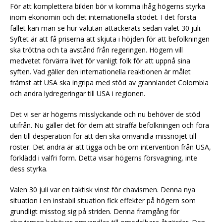
För att komplettera bilden bör vi komma ihåg högerns styrka
inom ekonomin och det internationella stödet. I det första
fallet kan man se hur valutan attackerats sedan valet 30 juli.
Syftet är att få priserna att skjuta i höjden för att befolkningen
ska tröttna och ta avstånd från regeringen. Högern vill
medvetet förvärra livet för vanligt folk för att uppnå sina
syften. Vad gäller den internationella reaktionen är målet
främst att USA ska ingripa med stöd av grannlandet Colombia
och andra lydregeringar till USA i regionen.
Det vi ser är högerns misslyckande och nu behöver de stöd
utifrån. Nu gäller det för dem att straffa befolkningen och föra
den till desperation för att den ska omvandla missnöjet till
röster. Det andra är att tigga och be om intervention från USA,
förklädd i valfri form. Detta visar högerns försvagning, inte
dess styrka.
Valen 30 juli var en taktisk vinst för chavismen. Denna nya
situation i en instabil situation fick effekter på högern som
grundligt misstog sig på striden. Denna framgång för