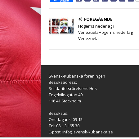
Share
a
w
h
e
m
e
e
c
i
a
s
a
l
l
e
t
t
s
i
e
a
FÖREGÅENDE
b
t
s
e
l
g
Högerns nederlag i
o
e
A
n
r
VenezuelaHögerns nederlag i
o
r
p
g
a
Venezuela
k
p
e
m
r
Svensk-Kubanska föreningen
Besöksadress:
Solidaritetsrörelsens Hus
Tegelviksgatan 40
116 41 Stockholm
Besökstid:
Onsdagar kl 09-15
Tel: 08 – 31 95 30
E-post:
info@svensk-kubanska.se