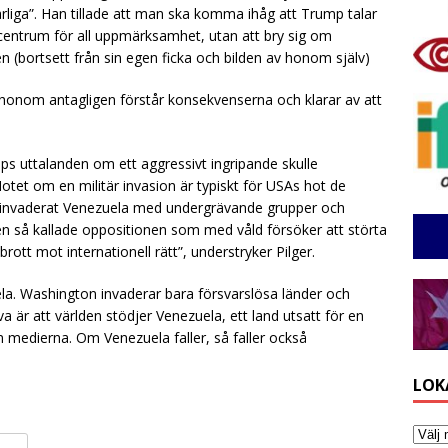
iga”. Han tillade att man ska komma ihåg att Trump talar
i centrum för all uppmärksamhet, utan att bry sig om
n (bortsett från sin egen ficka och bilden av honom själv)
honom antagligen förstår konsekvenserna och klarar av att
s uttalanden om ett aggressivt ingripande skulle
tet om en militär invasion är typiskt för USAs hot de
n invaderat Venezuela med undergrävande grupper och
 så kallade oppositionen som med våld försöker att störta
rott mot internationell rätt”, understryker Pilger.
la. Washington invaderar bara försvarslösa länder och
 är att världen stödjer Venezuela, ett land utsatt för en
medierna. Om Venezuela faller, så faller också
LOK