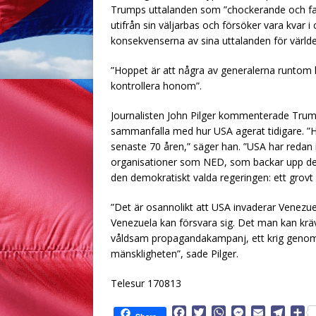
Trumps uttalanden som ”chockerande och farl
utifrån sin väljarbas och försöker vara kvar 
konsekvenserna av sina uttalanden för världe
”Hoppet är att några av generalerna runtom 
kontrollera honom”.
Journalisten John Pilger kommenterade Trump
sammanfalla med hur USA agerat tidigare. ”Ho
senaste 70 åren,” säger han. ”USA har reda
organisationer som NED, som backar upp den
den demokratiskt valda regeringen: ett grovt b
”Det är osannolikt att USA invaderar Venezue
Venezuela kan försvara sig. Det man kan kräva
våldsam propagandakampanj, ett krig genom 
mänskligheten”, sade Pilger.
Telesur 170813
F
T
W
M
E
T
D