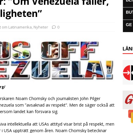
: ”Om Venezuela faller,
BL
ligheten”
BU
GE
lt om Latinamerika
,
Nyheter
0
LÄN
rg/
kforskaren Noam Chomsky och journalisten John Pilger
ezuela som ”avsaknad av respekt”. Men de säger också att
ersom landet kan försvara sig.
va intellektuella att USAs attityd visar brist på respekt, men
nter i USA uppträtt genom åren. Noam Chomsky betecknar