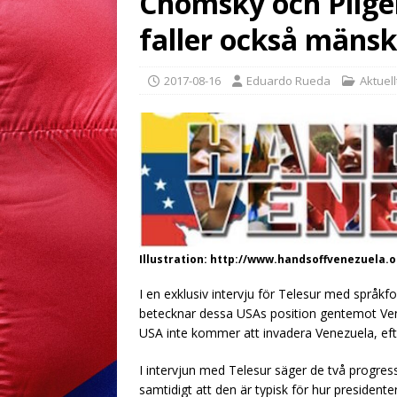
Chomsky och Pilger
faller också mänsk
2017-08-16
Eduardo Rueda
Aktuel
Illustration: http://www.handsoffvenezuela.o
I en exklusiv intervju för Telesur med språ
betecknar dessa USAs position gentemot Ven
USA inte kommer att invadera Venezuela, eft
I intervjun med Telesur säger de två progressi
samtidigt att den är typisk för hur preside