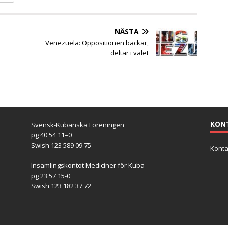
NÄSTA
Venezuela: Oppositionen backar,
deltar i valet
KON
Svensk-Kubanska Föreningen
pg 40 54 11–0
Swish 123 589 09 75
Konta
Insamlingskontot Mediciner för Kuba
pg 23 57 15-0
Swish 123 182 37 72