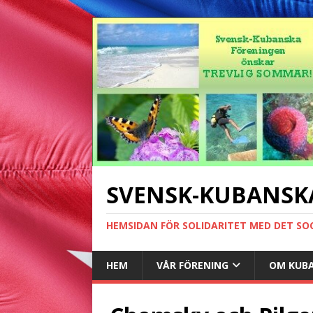
SVENSK-KUBANSK
HEMSIDAN FÖR SOLIDARITET MED DET SO
HEM
VÅR FÖRENING
OM KUB