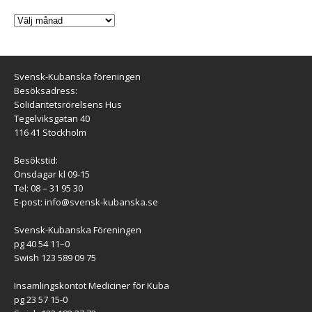
Svensk-Kubanska föreningen
Besöksadress:
Solidaritetsrörelsens Hus
Tegelviksgatan 40
116 41 Stockholm
Besökstid:
Onsdagar kl 09-15
Tel: 08 – 31 95 30
E-post:
info@svensk-kubanska.se
Svensk-Kubanska Föreningen
pg 40 54 11–0
Swish 123 589 09 75
Insamlingskontot Mediciner för Kuba
pg 23 57 15-0