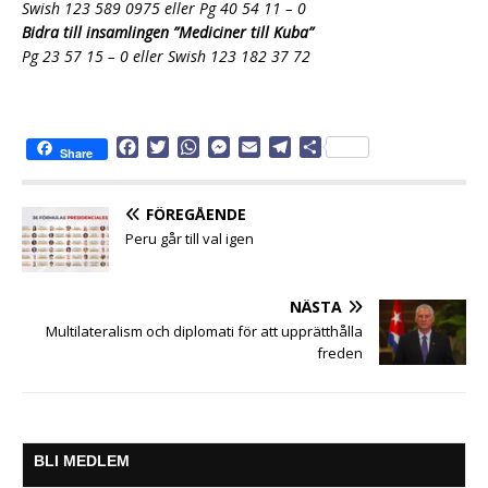
Swish 123 589 0975 eller Pg 40 54 11 – 0
Bidra till insamlingen ”Mediciner till Kuba”
P
g
23 57 15 – 0
eller
Swish 123 182 37 72
F
T
W
M
E
T
D
Share
a
w
h
e
m
e
e
c
i
a
s
a
l
l
e
t
t
s
i
e
a
FÖREGÅENDE
b
t
s
e
l
g
Peru går till val igen
o
e
A
n
r
o
r
p
g
a
k
p
e
m
NÄSTA
r
Multilateralism och diplomati för att upprätthålla
freden
BLI MEDLEM