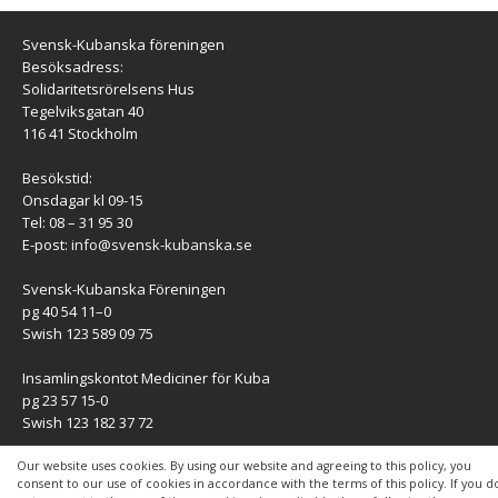
Svensk-Kubanska föreningen
Besöksadress:
Solidaritetsrörelsens Hus
Tegelviksgatan 40
116 41 Stockholm
Besökstid:
Onsdagar kl 09-15
Tel: 08 – 31 95 30
E-post:
info@svensk-kubanska.se
Svensk-Kubanska Föreningen
pg 40 54 11–0
Swish 123 589 09 75
Insamlingskontot Mediciner för Kuba
pg 23 57 15-0
Swish 123 182 37 72
KONTAKT
Our website uses cookies. By using our website and agreeing to this policy, you
consent to our use of cookies in accordance with the terms of this policy. If you d