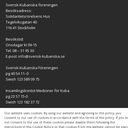
Svensk-Kubanska föreningen
Besöksadress:
Solidaritetsrörelsens Hus
Tegelviksgatan 40
116 41 Stockholm
Besökstid:
Onsdagar kl 09-15
Tel: 08 – 31 95 30
E-post:
info@svensk-kubanska.se
Svensk-Kubanska Föreningen
pg 40 54 11–0
Swish 123 589 09 75
Insamlingskontot Mediciner för Kuba
pg 23 57 15-0
Swish 123 182 37 72
KONTAKT
Our website uses cookies. By using our website and agreeing to this policy, you
consent to our use of cookies in accordance with the terms of this policy. If you d
not consent to the use of these cookies please disable them following the
Kontaktuppgifter
instructions in this Cookie Notice so that cookies from this website cannot be pla