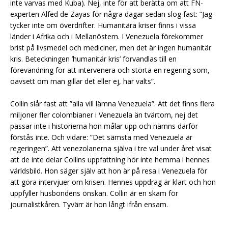
inte varvas med Kuba). Nej, inte för att berätta om att FN-
experten Alfed de Zayas för några dagar sedan slog fast: ”Jag
tycker inte om överdrifter. Humanitära kriser finns i vissa
länder i Afrika och i Mellanöstern. I Venezuela förekommer
brist på livsmedel och mediciner, men det är ingen humanitär
kris. Beteckningen ’humanitär kris’ förvandlas till en
förevändning för att intervenera och störta en regering som,
oavsett om man gillar det eller ej, har valts”.
Collin slår fast att ”alla vill lämna Venezuela”. Att det finns flera
miljoner fler colombianer i Venezuela än tvärtom, nej det
passar inte i historierna hon målar upp och nämns därför
förstås inte. Och vidare: ”Det sämsta med Venezuela är
regeringen”. Att venezolanerna själva i tre val under året visat
att de inte delar Collins uppfattning hör inte hemma i hennes
världsbild. Hon säger själv att hon är på resa i Venezuela för
att göra intervjuer om krisen. Hennes uppdrag är klart och hon
uppfyller husbondens önskan. Collin är en skam för
journalistkåren. Tyvärr är hon långt ifrån ensam.