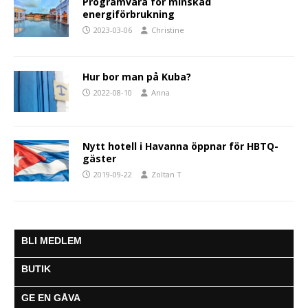
Programvara för minskad
energiförbrukning
2023-03-06
Christine
Hur bor man på Kuba?
2022-08-10
Anna
Nytt hotell i Havanna öppnar för HBTQ-
gäster
2019-09-22
Zoltan T
BLI MEDLEM
BUTIK
GE EN GÅVA