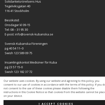
Solidaritetsrörelsens Hus
Tegelviksgatan 40
116 41 Stockholm
Besökstid:
Onsdagar kl 09-15
Tel: 08 – 31 95 30
E-post:
info@svensk-kubanska.se
Svensk-Kubanska Föreningen
pg 40 54 11–0
Swish 123 589 09 75
Insamlingskontot Mediciner för Kuba
pg 23 57 15-0
Swish 123 182 37 72
KONTAKT
Our website uses cookies. By using our website and agreeing to this policy, you
consent to our use of cookies in accordance with the terms of this policy. If you d
not consent to the use of these cookies please disable them following the
Kontaktuppgifter
instructions in this Cookie Notice so that cookies from this website cannot be pla
on your device.
I ACCEPT COOKIES