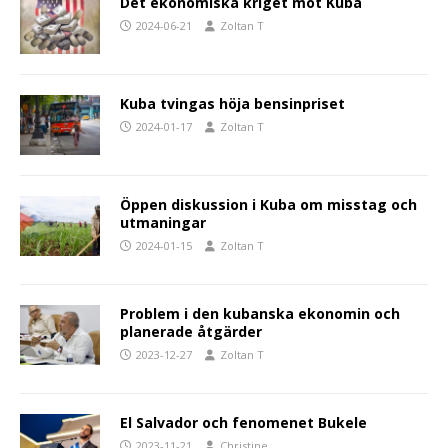
Det ekonomiska kriget mot Kuba
2024-06-21
Zoltan T
Kuba tvingas höja bensinpriset
2024-01-17
Zoltan T
Öppen diskussion i Kuba om misstag och
utmaningar
2024-01-15
Zoltan T
Problem i den kubanska ekonomin och
planerade åtgärder
2023-12-27
Zoltan T
El Salvador och fenomenet Bukele
2023-11-21
Christine