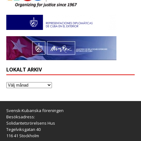
LOKALT ARKIV
Svensk-Kubanska föreningen
Besöksadress:
Solidaritetsrörelsens Hus
Tegelviksgatan 40
116 41 Stockholm