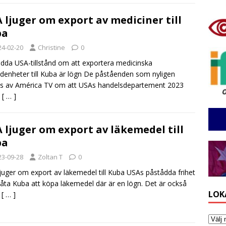
 ljuger om export av mediciner till
ba
24-02-20
Christine
0
dda USA-tillstånd om att exportera medicinska
denheter till Kuba är lögn De påståenden som nyligen
s av América TV om att USAs handelsdepartement 2023
e
[ … ]
 ljuger om export av läkemedel till
ba
23-09-28
Zoltan T
0
juger om export av läkemedel till Kuba USAs påstådda frihet
illåta Kuba att köpa läkemedel där är en lögn. Det är också
LOK
t
[ … ]