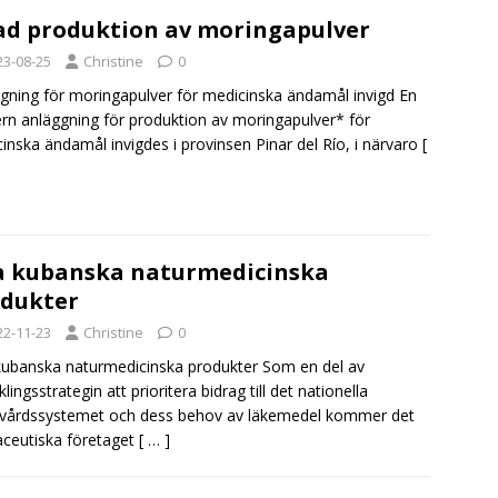
d produktion av moringapulver
23-08-25
Christine
0
gning för moringapulver för medicinska ändamål invigd En
n anläggning för produktion av moringapulver* för
inska ändamål invigdes i provinsen Pinar del Río, i närvaro
[
 kubanska naturmedicinska
dukter
22-11-23
Christine
0
ubanska naturmedicinska produkter Som en del av
lingsstrategin att prioritera bidrag till det nationella
vårdssystemet och dess behov av läkemedel kommer det
ceutiska företaget
[ … ]