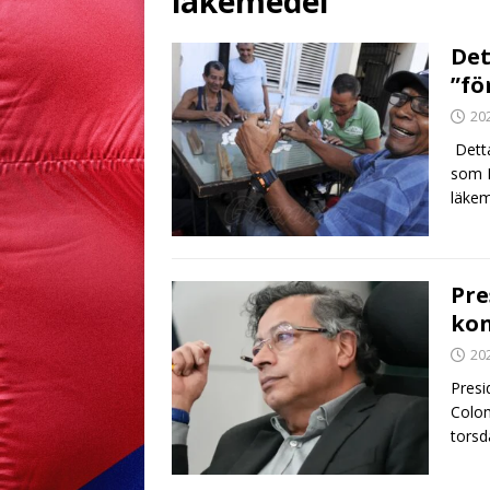
läkemedel
Det
”fö
20
Detta
som K
läkem
Pre
kon
20
Presi
Colom
torsd