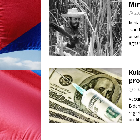
Min
20
Minia
”värl
prise
ägnar
Kub
pro
20
Vacci
Biden
reger
profi