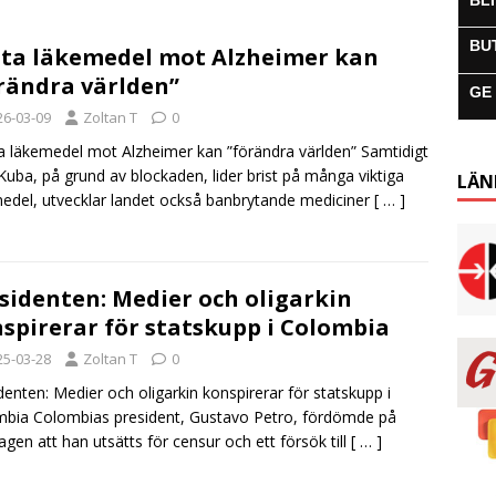
BL
BU
ta läkemedel mot Alzheimer kan
rändra världen”
GE
26-03-09
Zoltan T
0
 läkemedel mot Alzheimer kan ”förändra världen” Samtidigt
uba, på grund av blockaden, lider brist på många viktiga
LÄN
edel, utvecklar landet också banbrytande mediciner
[ … ]
sidenten: Medier och oligarkin
spirerar för statskupp i Colombia
25-03-28
Zoltan T
0
denten: Medier och oligarkin konspirerar för statskupp i
bia Colombias president, Gustavo Petro, fördömde på
agen att han utsätts för censur och ett försök till
[ … ]