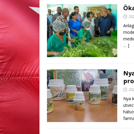
Öka
20
Anläg
moder
medic
… ]
Nya
pro
20
Nya k
utveck
hälso
farma