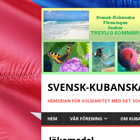
SVENSK-KUBANSK
HEMSIDAN FÖR SOLIDARITET MED DET SO
HEM
VÅR FÖRENING
OM KUB