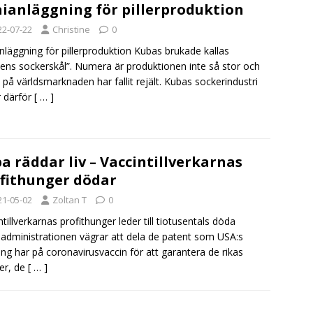
ianläggning för pillerproduktion
22-07-22
Christine
0
nläggning för pillerproduktion Kubas brukade kallas
dens sockerskål”. Numera är produktionen inte så stor och
t på världsmarknaden har fallit rejält. Kubas sockerindustri
 därför
[ … ]
a räddar liv – Vaccintillverkarnas
fithunger dödar
21-05-02
Zoltan T
0
ntillverkarnas profithunger leder till tiotusentals döda
administrationen vägrar att dela de patent som USA:s
ing har på coronavirusvaccin för att garantera de rikas
ter, de
[ … ]