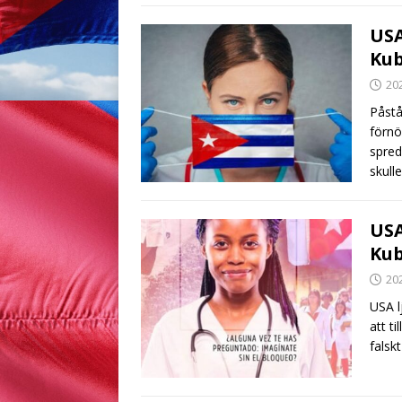
USA
Ku
20
Påstå
förnö
spred
skull
USA
Ku
20
USA l
att t
falsk