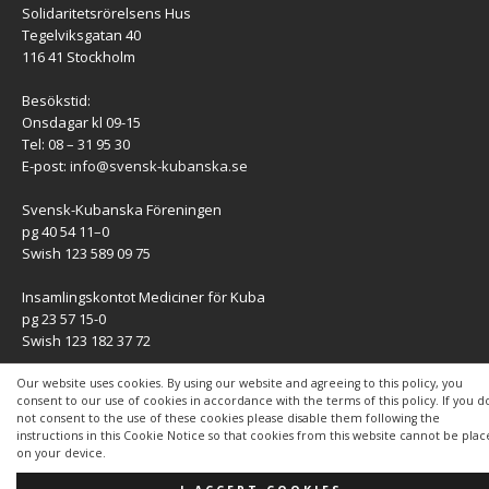
Solidaritetsrörelsens Hus
Tegelviksgatan 40
116 41 Stockholm
Besökstid:
Onsdagar kl 09-15
Tel: 08 – 31 95 30
E-post:
info@svensk-kubanska.se
Svensk-Kubanska Föreningen
pg 40 54 11–0
Swish 123 589 09 75
Insamlingskontot Mediciner för Kuba
pg 23 57 15-0
Swish 123 182 37 72
KONTAKT
Our website uses cookies. By using our website and agreeing to this policy, you
consent to our use of cookies in accordance with the terms of this policy. If you d
not consent to the use of these cookies please disable them following the
Kontaktuppgifter
instructions in this Cookie Notice so that cookies from this website cannot be pla
on your device.