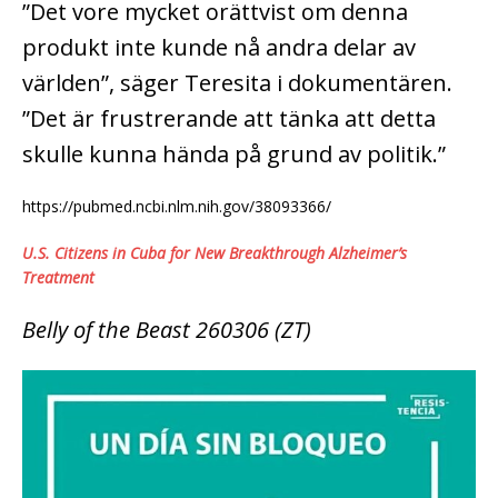
”Det vore mycket orättvist om denna
produkt inte kunde nå andra delar av
världen”, säger Teresita i dokumentären.
”Det är frustrerande att tänka att detta
skulle kunna hända på grund av politik.”
https://pubmed.ncbi.nlm.nih.gov/38093366/
U.S. Citizens in Cuba for New Breakthrough Alzheimer’s
Treatment
Belly of the Beast 260306 (ZT)