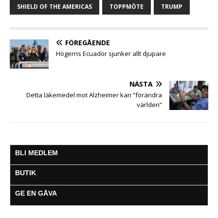
o
r
p
g
a
SHIELD OF THE AMERICAS
TOPPMÖTE
TRUMP
k
p
e
m
r
FÖREGÅENDE
Högerns Ecuador sjunker allt djupare
NÄSTA
Detta läkemedel mot Alzheimer kan ”förändra
världen”
BLI MEDLEM
BUTIK
GE EN GÅVA