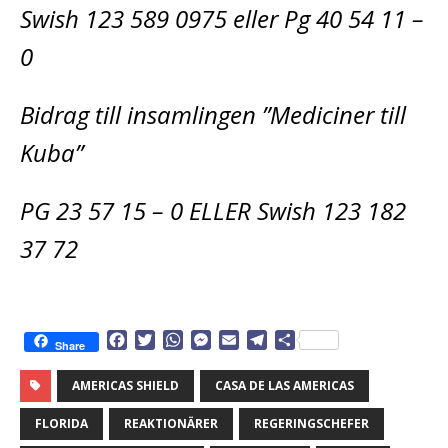
Swish 123 589 0975 eller Pg 40 54 11 –
0
Bidrag till insamlingen ”Mediciner till
Kuba”
PG 23 57 15 – 0 ELLER Swish 123 182
37 72
F
T
W
M
E
T
D
Share
a
w
h
e
m
e
e
c
i
a
s
a
l
l
AMERICAS SHIELD
CASA DE LAS AMERICAS
e
t
t
s
i
e
a
b
t
s
e
l
g
FLORIDA
REAKTIONÄRER
REGERINGSCHEFER
o
e
A
n
r