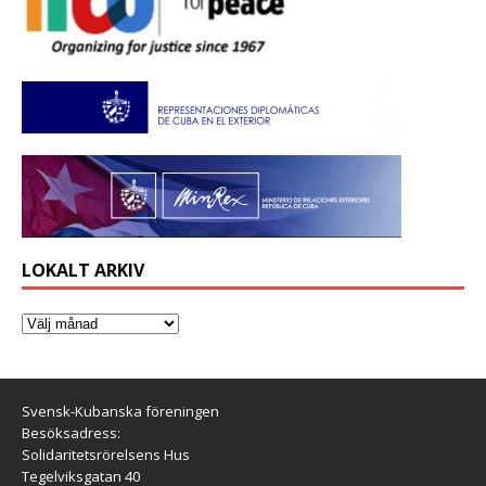
LOKALT ARKIV
Svensk-Kubanska föreningen
Besöksadress:
Solidaritetsrörelsens Hus
Tegelviksgatan 40