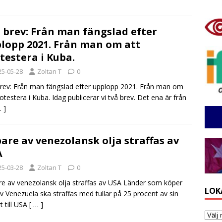
 brev: Från man fängslad efter
lopp 2021. Från man om att
testera i Kuba.
25-05-28
Zoltan T
0
rev: Från man fängslad efter upplopp 2021. Från man om
rotestera i Kuba. Idag publicerar vi två brev. Det ena är från
… ]
are av venezolansk olja straffas av
A
25-03-28
Zoltan T
0
e av venezolansk olja straffas av USA Länder som köper
LOK
av Venezuela ska straffas med tullar på 25 procent av sin
t till USA
[ … ]