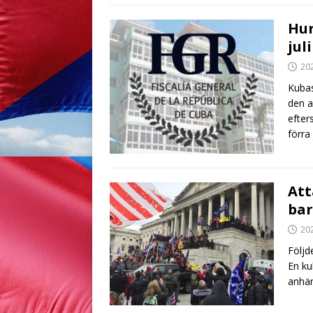
Hur
jul
20
Kubas
den a
efter
förra 
Att
bar
20
Följd
En ku
anhän