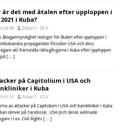
 är det med åtalen efter upploppen i
i 2021 i Kuba?
22-02-08
Zoltan T
0
 åklagarmyndighet redogör för åtalen efter upploppen I
ntikubanska propagandan försöker USA och dess
sägare att framställa rättegångarna i Kuba efter upploppen
juli
[ … ]
acker på Capitolium i USA och
nkliniker i Kuba
22-01-10
Zoltan T
0
erna av attacker på Capitolium i USA och barnkliniker i Kuba
ban skriver på Facebook: USA [och deras avlönade
gare i t.ex. Civil Rights
[ … ]