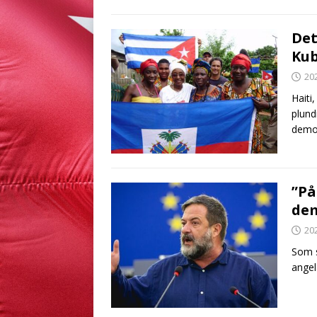
Det
Kub
20
Haiti
plund
demon
”På
dem
20
Som s
angel