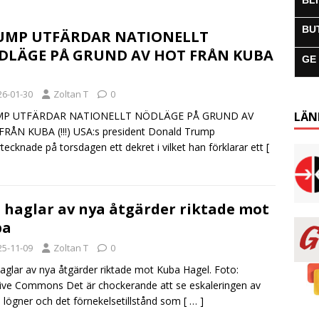
BL
BU
UMP UTFÄRDAR NATIONELLT
DLÄGE PÅ GRUND AV HOT FRÅN KUBA
GE
26-01-30
Zoltan T
0
P UTFÄRDAR NATIONELLT NÖDLÄGE PÅ GRUND AV
LÄN
RÅN KUBA (!!!) USA:s president Donald Trump
tecknade på torsdagen ett dekret i vilket han förklarar ett
[
 haglar av nya åtgärder riktade mot
ba
25-11-09
Zoltan T
0
aglar av nya åtgärder riktade mot Kuba Hagel. Foto:
ive Commons Det är chockerande att se eskaleringen av
 lögner och det förnekelsetillstånd som
[ … ]