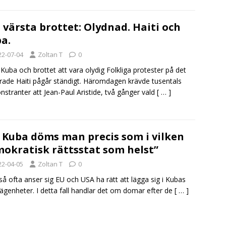
 värsta brottet: Olydnad. Haiti och
a.
22-07-04
Zoltan T
0
, Kuba och brottet att vara olydig Folkliga protester på det
rade Haiti pågår ständigt. Häromdagen krävde tusentals
stranter att Jean-Paul Aristide, två gånger vald
[ … ]
 Kuba döms man precis som i vilken
okratisk rättsstat som helst”
22-04-05
Zoltan T
0
å ofta anser sig EU och USA ha rätt att lägga sig i Kubas
ägenheter. I detta fall handlar det om domar efter de
[ … ]