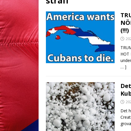
straff
TR
NÖ
(!!!)
20
TRUM
HOT F
under
… ]
Det
Ku
20
Det h
Creat
grova