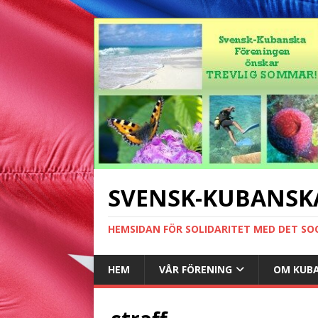
SVENSK-KUBANSK
HEMSIDAN FÖR SOLIDARITET MED DET SO
HEM
VÅR FÖRENING
OM KUB