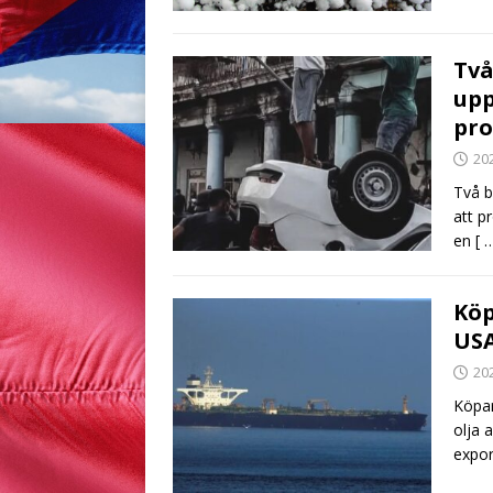
Två
upp
pro
20
Två b
att p
en
[ 
Köp
US
20
Köpar
olja 
expor