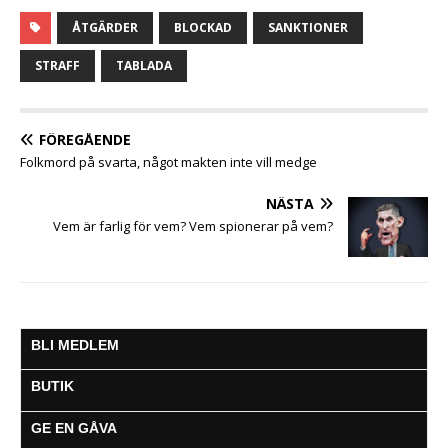
a
w
h
e
m
e
e
c
i
a
s
a
l
l
ÅTGÄRDER
BLOCKAD
SANKTIONER
e
t
t
s
i
e
a
b
t
s
e
l
g
STRAFF
TABLADA
o
e
A
n
r
o
r
p
g
a
k
p
e
m
FÖREGÅENDE
r
Folkmord på svarta, något makten inte vill medge
NÄSTA
Vem är farlig för vem? Vem spionerar på vem?
BLI MEDLEM
BUTIK
GE EN GÅVA