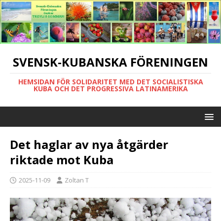
SVENSK-KUBANSKA FÖRENINGEN
HEMSIDAN FÖR SOLIDARITET MED DET SOCIALISTISKA
KUBA OCH DET PROGRESSIVA LATINAMERIKA
Det haglar av nya åtgärder
riktade mot Kuba
2025-11-09
Zoltan T