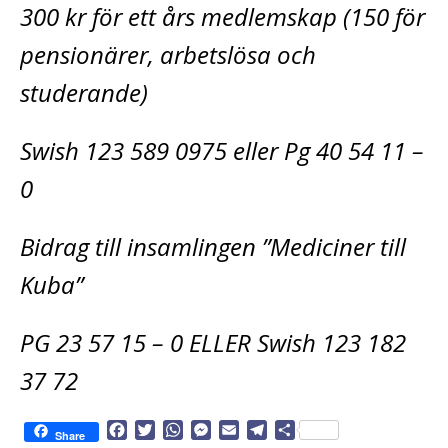
300 kr för ett års medlemskap (150 för
pensionärer, arbetslösa och
studerande)
Swish 123 589 0975 eller Pg 40 54 11 –
0
Bidrag till insamlingen ”Mediciner till
Kuba”
PG 23 57 15 – 0 ELLER Swish 123 182
37 72
F
T
W
M
E
T
D
Share