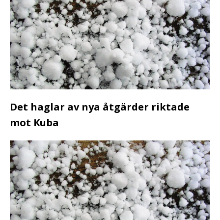
Det haglar av nya åtgärder riktade
mot Kuba