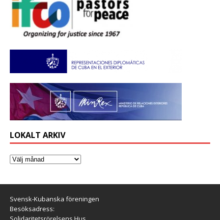
LOKALT ARKIV
Svensk-Kubanska föreningen
Besöksadress:
Solidaritetsrörelsens Hus