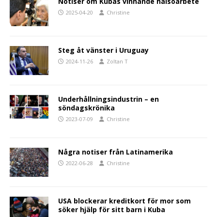
Notiser om Kubas vinnande hälsoarbete
2025-04-20
Christine
Steg åt vänster i Uruguay
2024-11-26
Zoltan T
Underhållningsindustrin – en
söndagskrönika
2023-07-09
Christine
Några notiser från Latinamerika
2022-06-28
Christine
USA blockerar kreditkort för mor som
söker hjälp för sitt barn i Kuba