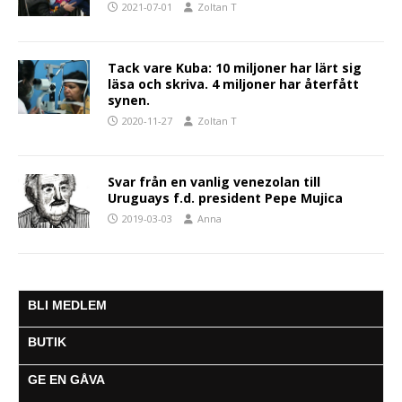
2021-07-01
Zoltan T
Tack vare Kuba: 10 miljoner har lärt sig
läsa och skriva. 4 miljoner har återfått
synen.
2020-11-27
Zoltan T
Svar från en vanlig venezolan till
Uruguays f.d. president Pepe Mujica
2019-03-03
Anna
BLI MEDLEM
BUTIK
GE EN GÅVA