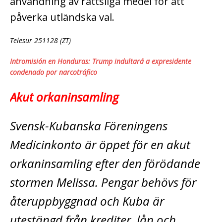
användning av rättsliga medel för att
påverka utländska val.
Telesur 251128 (ZT)
Intromisión en Honduras: Trump indultará a expresidente
condenado por narcotráfico
Akut orkaninsamling
Svensk-Kubanska Föreningens
Medicinkonto är öppet för en akut
orkaninsamling­ efter den förödande
stormen Melissa. Pengar behövs för
återuppbyggnad och Kuba är
utestängd från krediter, lån och