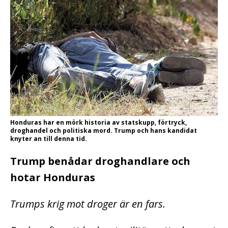
Honduras har en mörk historia av statskupp, förtryck,
droghandel och politiska mord. Trump och hans kandidat
knyter an till denna tid.
Trump benådar droghandlare och
hotar Honduras
Trumps krig mot droger är en fars.