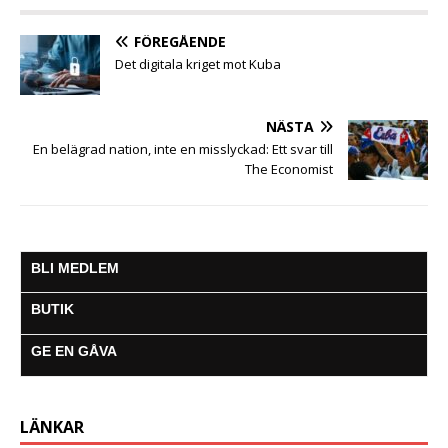
r
FÖREGÅENDE
Det digitala kriget mot Kuba
NÄSTA
En belägrad nation, inte en misslyckad: Ett svar till
The Economist
BLI MEDLEM
BUTIK
GE EN GÅVA
LÄNKAR