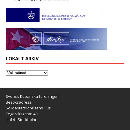
LOKALT ARKIV
Svensk-Kubanska föreningen
Besöksadress:
Solidaritetsrörelsens Hus
Tegelviksgatan 40
116 41 Stockholm