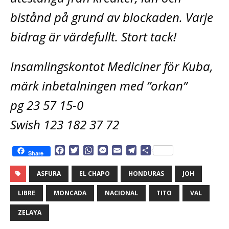
bistånd på grund av blockaden. Varje
bidrag är värdefullt. Stort tack!
Insamlingskontot Mediciner för Kuba,
märk inbetalningen med ”orkan”
pg 23 57 15-0
Swish 123 182 37 72
F
T
W
M
E
T
D
Share
a
w
h
e
m
e
e
c
i
a
s
a
l
l
ASFURA
EL CHAPO
HONDURAS
JOH
e
t
t
s
i
e
a
b
t
s
e
l
g
LIBRE
MONCADA
NACIONAL
TITO
VAL
o
e
A
n
r
o
r
p
g
a
ZELAYA
k
p
e
m