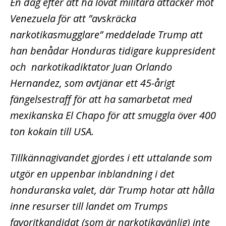
En dag efter att ha lovat militära attacker mot
Venezuela för att ”avskräcka
narkotikasmugglare” meddelade Trump att
han benådar Honduras tidigare kuppresident
och narkotikadiktator Juan Orlando
Hernandez, som avtjänar ett 45-årigt
fängelsestraff för att ha samarbetat med
mexikanska El Chapo för att smuggla över 400
ton kokain till USA.
Tillkännagivandet gjordes i ett uttalande som
utgör en uppenbar inblandning i det
honduranska valet, där Trump hotar att hålla
inne resurser till landet om Trumps
favoritkandidat (som är narkotikavänlig) inte