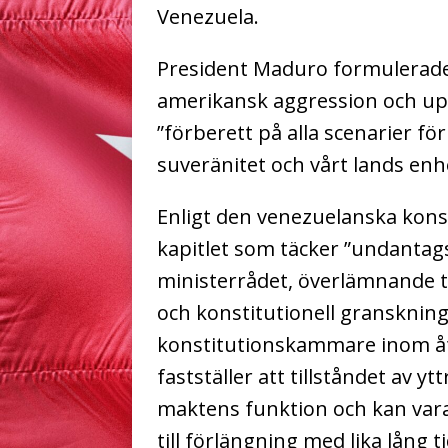
Venezuela.
President Maduro formulerade 
amerikansk aggression och up
”förberett på alla scenarier för
suveränitet och vårt lands enh
Enligt den venezuelanska konst
kapitlet som täcker ”undantag
ministerrådet, överlämnande t
och konstitutionell gransknin
konstitutionskammare inom ått
fastställer att tillståndet av yt
maktens funktion och kan vara i
till förlängning med lika lång ti