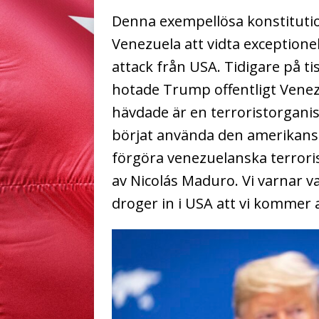
Denna exempellösa konstitution
Venezuela att vidta exceptionel
attack från USA. Tidigare på t
hotade Trump offentligt Venez
hävdade är en terroristorganis
börjat använda den amerikansk
förgöra venezuelanska terrori
av Nicolás Maduro. Vi varnar v
droger in i USA att vi kommer 