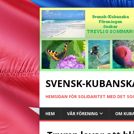
SVENSK-KUBANSK
HEMSIDAN FÖR SOLIDARITET MED DET SO
HEM
VÅR FÖRENING
OM KUB