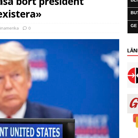
åsa bort president
BL
existera»
BU
GE
tinamerika
0
LÄN