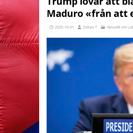
Trump lovar att bl
Maduro «från att 
2025-10-01
Zoltan T
Aktuellt om La