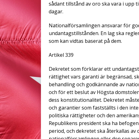
sådant tillstånd av oro ska vara i upp 
dagar.
Nationalförsamlingen ansvarar för go
undantagstillstånden. En lag ska regle
som kan vidtas baserat på dem.
Artikel 339
Dekretet som förklarar ett undantagstil
rättighet vars garanti är begränsad, s
behandling och godkännande av natio
och för ett beslut av Högsta domstole
dess konstitutionalitet. Dekretet måst
och garantier som fastställts i den i
politiska rättigheter och den amerika
Republikens president ska ha befogen
period, och dekretet ska återkallas av 
nationalförsamlingen eller den senare