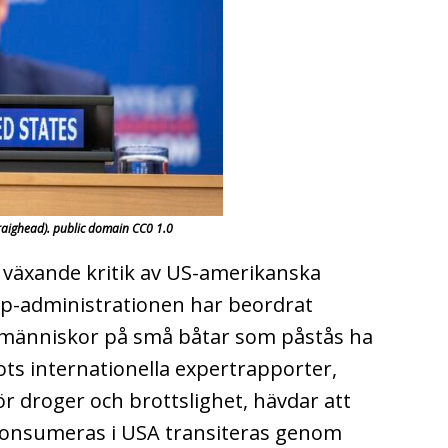
raighead). public domain CC0 1.0
växande kritik av US-amerikanska
mp-administrationen har beordrat
v människor på små båtar som påstås ha
ots internationella expertrapporter,
ör droger och brottslighet, hävdar att
konsumeras i USA transiteras genom