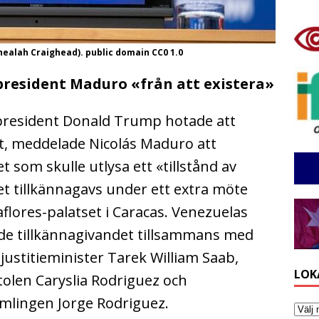
healah Craighead). public domain CC0 1.0
president Maduro «från att existera»
president Donald Trump hotade att
t, meddelade Nicolás Maduro att
 som skulle utlysa ett «tillstånd av
et tillkännagavs under ett extra möte
flores-palatset i Caracas. Venezuelas
de tillkännagivandet tillsammans med
justitieminister Tarek William Saab,
LOK
olen Caryslia Rodriguez och
mlingen Jorge Rodriguez.