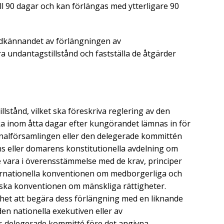
till 90 dagar och kan förlängas med ytterligare 90
dkännandet av förlängningen av
ra undantagstillstånd och fastställa de åtgärder
lstånd, vilket ska föreskriva reglering av den
ka inom åtta dagar efter kungörandet lämnas in för
nalförsamlingen eller den delegerade kommittén
ns eller domarens konstitutionella avdelning om
e vara i överensstämmelse med de krav, principer
nternationella konventionen om medborgerliga och
nska konventionen om mänskliga rättigheter.
het att begära dess förlängning med en liknande
den nationella exekutiven eller av
s delegerade kommitté före det angivna