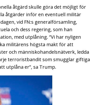
ella åtgärd skulle göra det möjligt för
la åtgärder inför en eventuell militär
isdagen, vid FN:s generalförsamling,
uela och dess regering, som han
ation, med utplåning. ”Vi har nyligen
a militärens högsta makt för att
ster och människohandelsnätverk, ledda
arje terroristbandit som smugglar giftiga
att utplåna er”, sa Trump.