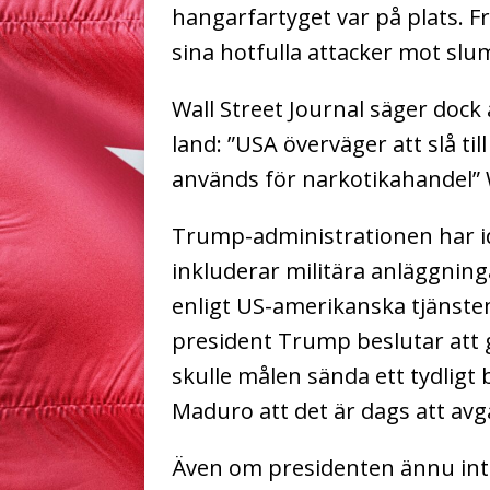
hangarfartyget var på plats. F
sina hotfulla attacker mot slum
Wall Street Journal säger dock a
land:
”USA överväger att slå ti
används för narkotikahandel”
Trump-administrationen har id
inkluderar militära anläggnin
enligt US-amerikanska tjänste
president Trump beslutar att 
skulle målen sända ett tydligt 
Maduro att det är dags att avg
Även om presidenten ännu inte 