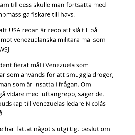
ram till dess skulle man fortsätta med
pmässiga fiskare till havs.
tt USA redan är redo att slå till på
ll mot venezuelanska militära mål som
 WSJ
entifierat mål i Venezuela som
gar som används för att smuggla droger,
män som är insatta i frågan. Om
gå vidare med luftangrepp, säger de,
budskap till Venezuelas ledare Nicolás
å.
har fattat något slutgiltigt beslut om