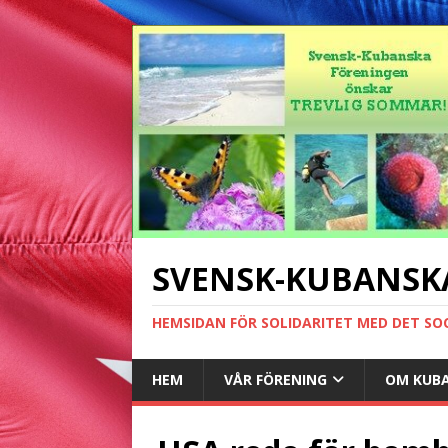
SVENSK-KUBANSK
HEMSIDAN FÖR SOLIDARITET MED DET SO
HEM
VÅR FÖRENING
OM KUB