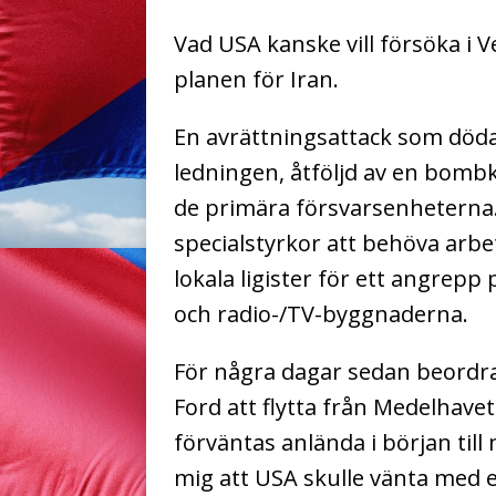
Vad USA kanske vill försöka i V
planen för Iran.
En avrättningsattack som döda
ledningen, åtföljd av en bombk
de primära försvarsenheterna
specialstyrkor att behöva arbe
lokala ligister för ett angrep
och radio-/TV-byggnaderna.
För några dagar sedan beordr
Ford att flytta från Medelhav
förväntas anlända i början til
mig att USA skulle vänta med e