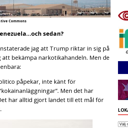
eative Commons
Venezuela…och sedan?
staterade jag att Trump riktar in sig på
 att bekämpa narkotikahandeln. Men de
ppenbara:
litico påpekar, inte känt för
 ”kokainanläggningar”. Men det har
t har alltid gjort landet till ett mål för
.
LOK