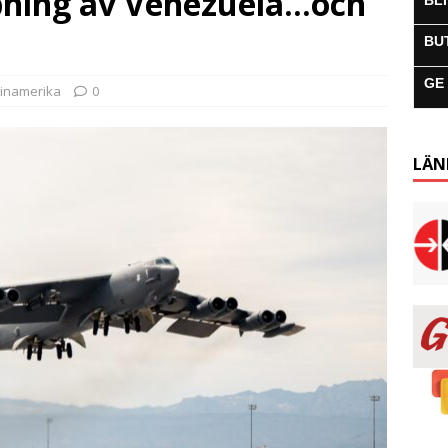
bning av Venezuela…och
BL
BU
GE
tinamerika
0
LÄN