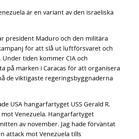
enezuela är en variant av den israeliska
r president Maduro och den militära
ampanj för att slå ut luftförsvaret och
. Under tiden kommer CIA och
ta på marken i Caracas för att organisera
p på de viktigaste regeringsbyggnaderna
ade USA hangarfartyget USS Gerald R.
et mot Venezuela. Hangarfartyget
l mitten av november. Jag hade förväntat
n attack mot Venezuela tills