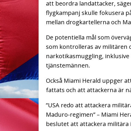
att beordra landattacker, säge
flygkampanj skulle fokusera p
mellan drogkartellerna och M
De potentiella mål som övervä
som kontrolleras av militären 
narkotikasmuggling, inklusive 
tjänstemännen.
Också Miami Herald uppger att
fattats och att attackerna är 
”USA redo att attackera militär
Maduro-regimen” – Miami Her
beslutet att attackera militära