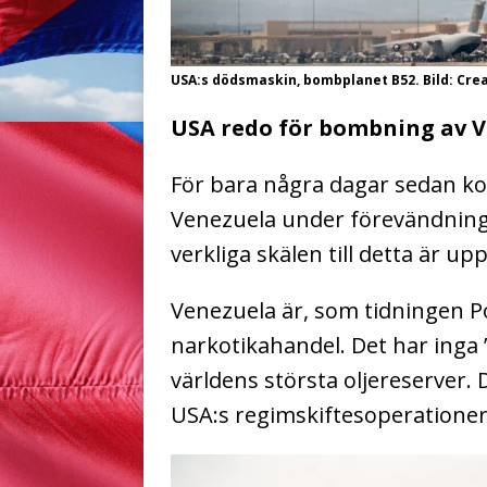
USA:s dödsmaskin, bombplanet B52. Bild: Cr
USA redo för bombning av 
För bara några dagar sedan kon
Venezuela under förevändning
verkliga skälen till detta är u
Venezuela är, som tidningen Po
narkotikahandel. Det har inga
världens största oljereserver. De
USA:s regimskiftesoperationer