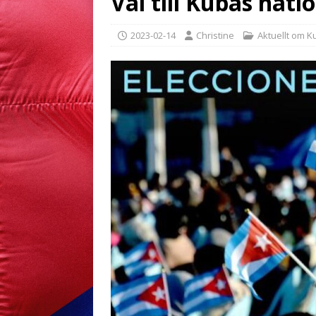
Val till Kubas nat
2023-02-14
Christine
Aktuellt om K