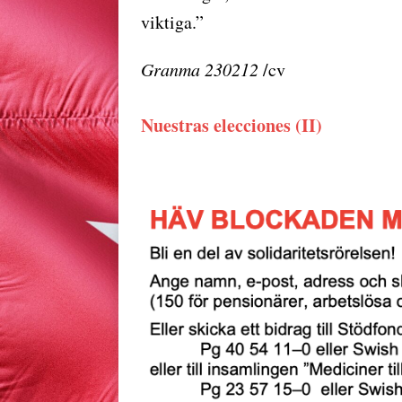
viktiga.”
Granma 230212
/cv
Nuestras elecciones (II)