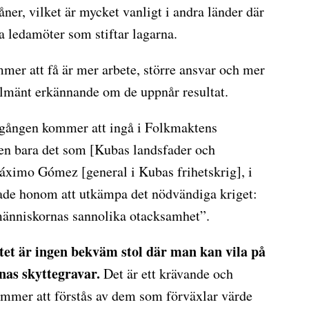
er, vilket är mycket vanligt i andra länder där
 ledamöter som stiftar lagarna.
er att få är mer arbete, större ansvar och mer
llmänt erkännande om de uppnår resultat.
 gången kommer att ingå i Folkmaktens
en bara det som [Kubas landsfader och
Máximo Gómez [general i Kubas frihetskrig], i
ade honom att utkämpa det nödvändiga kriget:
människornas sannolika otacksamhet”.
tet är ingen bekväm stol där man kan vila på
rnas skyttegravar.
Det är ett krävande och
kommer att förstås av dem som förväxlar värde