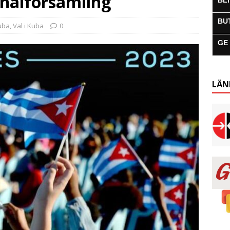
ionalförsamling
BL
BU
uba
,
Val i Kuba
0
GE
LÄN