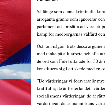
Så länge som denna kriminella kuba
arroganta granne som ignorerar och
parlament att fortsätta att vara ett
kamp för medborgarnas välfärd och 
Och om någon, trots dessa argument,
med tanke på allt arbete och alla 
de ord som Fidel uttalade för 30 år 
konstituera sig i ett skede med en o
”De värderingar vi försvarar är myc
kraftfulla; de är fosterlandets värde
socialismens värderingar, de är rätt
värderingar, de är människans värd