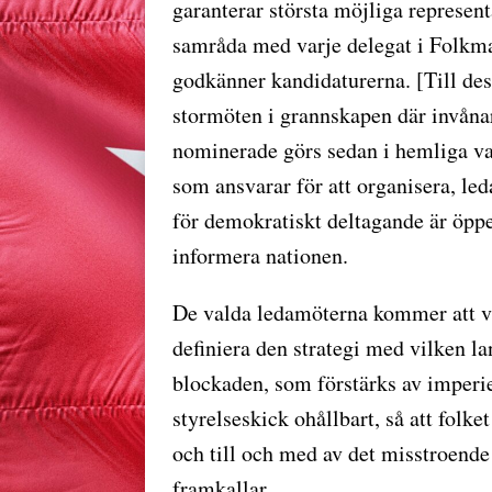
garanterar största möjliga represent
samråda med varje delegat i Folk
godkänner kandidaturerna. [Till de
stormöten i grannskapen där invåna
nominerade görs sedan i hemliga va
som ansvarar för att organisera, led
för demokratiskt deltagande är öppe
informera nationen.
De valda ledamöterna kommer att var
definiera den strategi med vilken l
blockaden, som förstärks av imperie
styrelseskick ohållbart, så att folke
och till och med av det misstroende
framkallar.