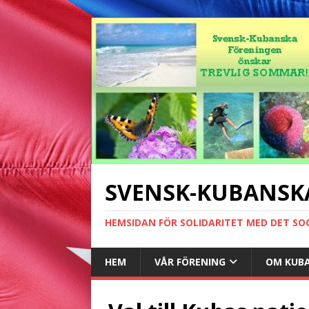
SVENSK-KUBANSK
HEMSIDAN FÖR SOLIDARITET MED DET SO
HEM
VÅR FÖRENING
OM KUB