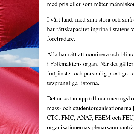
med pris eller som mäter människor e
I vårt land, med sina stora och sm
har rättskapacitet ingripa i statens
företrädare.
Alla har rätt att nominera och bli no
i Folkmaktens organ. När det gäller
förtjänster och personlig prestig
ursprungliga listorna.
Det är sedan upp till nomineringsk
mass- och studentorganisationerna 
CTC, FMC, ANAP, FEEM och FEU], a
organisationernas plenarsammanträd