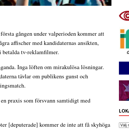
 första gången under valperioden kommer att
 några affischer med kandidaternas ansikten,
 i betalda tv-reklamfilmer.
aganda. Inga löften om mirakulösa lösningar.
idaterna tävlar om publikens gunst och
ningsmatch.
r en praxis som försvann samtidigt med
LOK
öter [deputerade] kommer de inte att få skyhöga