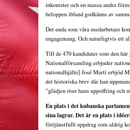
inkomster och en massa andra förmån
beloppen ibland godkänns av samma
Det enda som våra medarbetare komm
engagemang. Och naturligtvis ett a
Till de 470 kandidater som den här
Nationalförsamling erbjuder nation
nationalhjälte] José Martí erbjöd 
det historiska brev där han uppman
”glädjen över hans uppoffring och 
En plats i det kubanska parlamen
sina lagrar. Det är en plats i idée
förtjänstfullt uppdrag som aldrig 