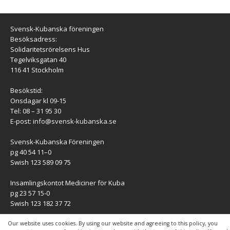
Svensk-Kubanska föreningen
Besöksadress:
Solidaritetsrörelsens Hus
Tegelviksgatan 40
116 41 Stockholm
Besökstid:
Onsdagar kl 09-15
Tel: 08 – 31 95 30
E-post:
info@svensk-kubanska.se
Svensk-Kubanska Föreningen
pg 40 54 11–0
Swish 123 589 09 75
Insamlingskontot Mediciner för Kuba
pg 23 57 15-0
Swish 123 182 37 72
KONTAKT
Our website uses cookies. By using our website and agreeing to this policy, you