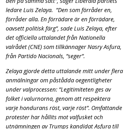
den på samma sätt”, säger Liberala partiets
ledare Luis Zelaya. ”Den som förråder en,
förråder alla. En förrädare är en förrädare,
oavsett politisk färg”, sade Luis Zelaya, efter
det officiella uttalandet från Nationella
valrådet (CNE) som tillkännager Nasry Asfura,
från Partido Nacionals, ”seger”.
Zelaya gjorde detta uttalande mitt under flera
anmälningar om påstådda oegentligheter
under valprocessen: ”Legitimiteten ges av
folket i valurnorna, genom att respektera
varje hondurans röst, varje röst”. Omfattande
protester har hållits mot valfusket och
utnämningen av Trumps kandidat Asfura till