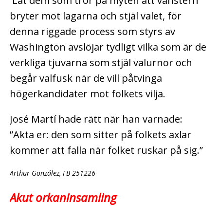
Låt dem som tror på myten att vänstern
bryter mot lagarna och stjäl valet, för
denna riggade process som styrs av
Washington avslöjar tydligt vilka som är de
verkliga tjuvarna som stjäl valurnor och
begår valfusk när de vill påtvinga
högerkandidater mot folkets vilja.
José Martí hade rätt när han varnade:
”Akta er: den som sitter på folkets axlar
kommer att falla när folket ruskar på sig.”
Arthur González, FB 251226
Akut orkaninsamling