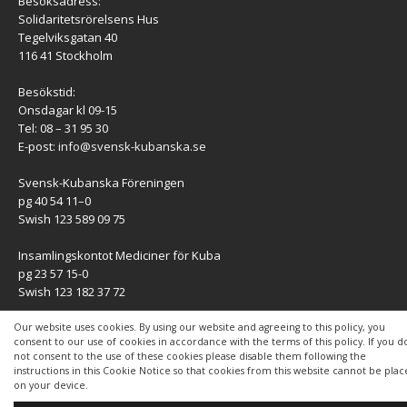
Besöksadress:
Solidaritetsrörelsens Hus
Tegelviksgatan 40
116 41 Stockholm
Besökstid:
Onsdagar kl 09-15
Tel: 08 – 31 95 30
E-post:
info@svensk-kubanska.se
Svensk-Kubanska Föreningen
pg 40 54 11–0
Swish 123 589 09 75
Insamlingskontot Mediciner för Kuba
pg 23 57 15-0
Swish 123 182 37 72
KONTAKT
Our website uses cookies. By using our website and agreeing to this policy, you
consent to our use of cookies in accordance with the terms of this policy. If you d
not consent to the use of these cookies please disable them following the
Kontaktuppgifter
instructions in this Cookie Notice so that cookies from this website cannot be pla
on your device.