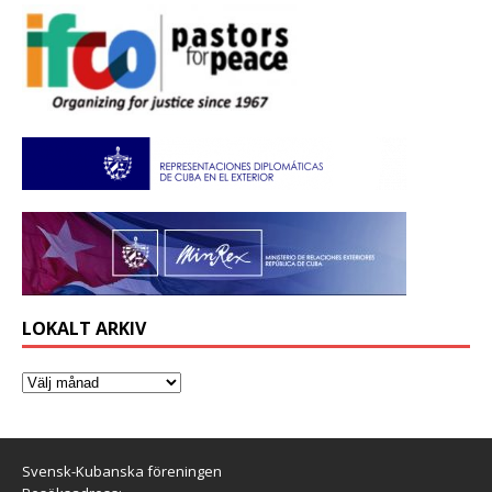
LOKALT ARKIV
Svensk-Kubanska föreningen