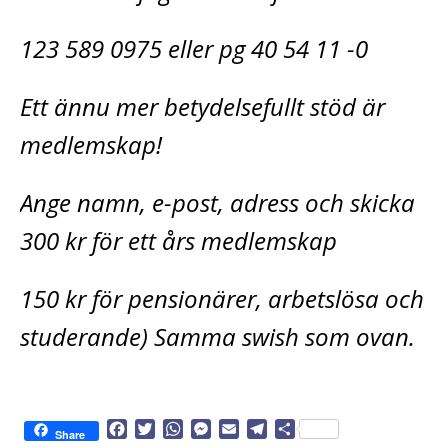
123 589 0975 eller pg 40 54 11 -0
Ett ännu mer betydelsefullt stöd är
medlemskap!
Ange namn, e-post, adress och skicka
300 kr för ett års medlemskap
150 kr för pensionärer, arbetslösa och
studerande) Samma swish som ovan.
F
T
W
M
E
T
D
Share