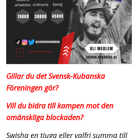
Gillar du det Svensk-Kubanska
Föreningen gör?
Vill du bidra till kampen mot den
omänskliga blockaden?
Swisha en tjuga eller valfri summa till