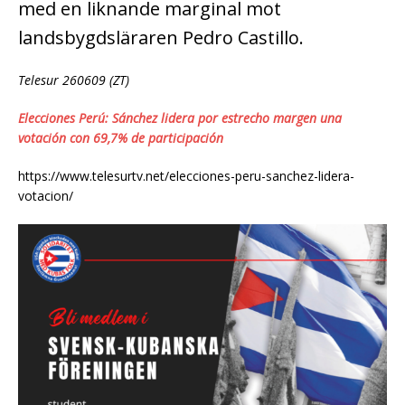
med en liknande marginal mot
landsbygdsläraren Pedro Castillo.
Telesur 260609 (ZT)
Elecciones Perú: Sánchez lidera por estrecho margen una
votación con 69,7% de participación
https://www.telesurtv.net/elecciones-peru-sanchez-lidera-
votacion/