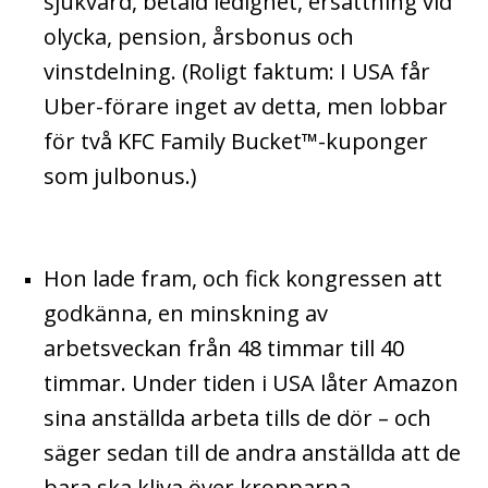
sjukvård, betald ledighet, ersättning vid
olycka, pension, årsbonus och
vinstdelning. (Roligt faktum: I USA får
Uber-förare inget av detta, men lobbar
för två KFC Family Bucket™-kuponger
som julbonus.)
Hon lade fram, och fick kongressen att
godkänna, en minskning av
arbetsveckan från 48 timmar till 40
timmar. Under tiden i USA låter Amazon
sina anställda arbeta tills de dör – och
säger sedan till de andra anställda att de
bara ska kliva över kropparna.