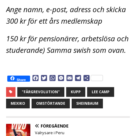
Ange namn, e-post, adress och skicka
300 kr för ett års medlemskap
150 kr för pensionärer, arbetslösa och
studerande) Samma swish som ovan.
F
T
W
M
E
T
D
Share
a
w
h
e
m
e
e
c
i
a
s
a
l
l
"FÄRGREVOLUTION"
KUPP
LEE CAMP
e
t
t
s
i
e
a
b
t
s
e
l
g
MEXIKO
OMSTÖRTANDE
SHEINBAUM
o
e
A
n
r
o
r
p
g
a
k
p
e
m
FÖREGÅENDE
r
Valrysare i Peru