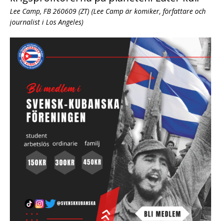
Lee Camp, FB 260609 (ZT) (Lee Camp är komiker, författare och
journalist i Los Angeles)