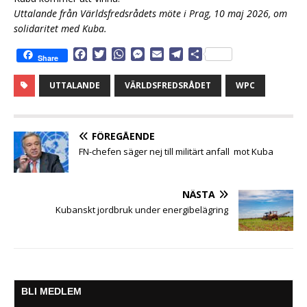
Uttalande från Världsfredsrådets möte i Prag, 10 maj 2026, om
solidaritet med Kuba.
F
T
W
M
E
T
D
Share
a
w
h
e
m
e
e
c
i
a
s
a
l
l
UTTALANDE
VÄRLDSFREDSRÅDET
WPC
e
t
t
s
i
e
a
b
t
s
e
l
g
o
e
A
n
r
o
r
p
g
a
FÖREGÅENDE
k
p
e
m
FN-chefen säger nej till militärt anfall mot Kuba
r
NÄSTA
Kubanskt jordbruk under energibelägring
BLI MEDLEM