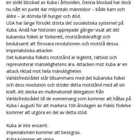
en strikt blockad av Kuba i årtionden. Denna blockad har dock
nu nått en punkt där miljontals människor – både barn och
äldre – är dömda till hunger och död.
USA har länge försökt störta det socialistiska systemet på
Kuba. Ändå har historien upprepade gånger visat att det
kubanska folket är förberett, motståndskraftigt och
beslutsamt att försvara revolutionen och motstå dessa
imperialistiska attacker.
Det kubanska folkets motstånd är legitimt, rättvist och
representerar mänsklighetens ära. Attacken mot Kuba är en
attack riktad mot hela mänskligheten
Världsfredsrådet står tillsammans med det kubanska folket
och dess revolution och stöder detta motstånd med all sin
kraft. Att skicka en multinationell delegation från
Världsfredsrådet till de evenemang som kommer att hållas på
Kuba i augusti för att markera 100-årsdagen av Fidels födelse
kommer att utgöra en del av detta stöd.
Kuba är inte ensamt.
Imperialismen kommer att besegras.
Kuba kommer att vinna.