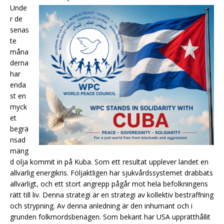
Unde
r de
senas
te
måna
derna
har
enda
st en
myck
et
begrä
nsad
mäng
d olja kommit in på Kuba. Som ett resultat upplever landet en
allvarlig energikris. Följaktligen har sjukvårdssystemet drabbats
allvarligt, och ett stort angrepp pågår mot hela befolkningens
rätt till liv. Denna strategi är en strategi av kollektiv bestraffning
och strypning. Av denna anledning är den inhumant och i
grunden folkmordsbenägen. Som bekant har USA upprätthållit