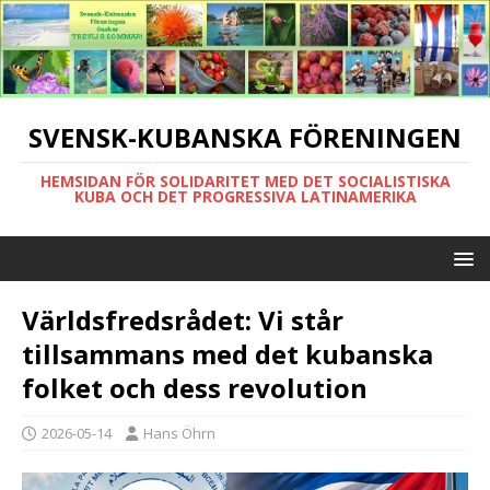
SVENSK-KUBANSKA FÖRENINGEN
HEMSIDAN FÖR SOLIDARITET MED DET SOCIALISTISKA
KUBA OCH DET PROGRESSIVA LATINAMERIKA
Världsfredsrådet: Vi står
tillsammans med det kubanska
folket och dess revolution
2026-05-14
Hans Öhrn