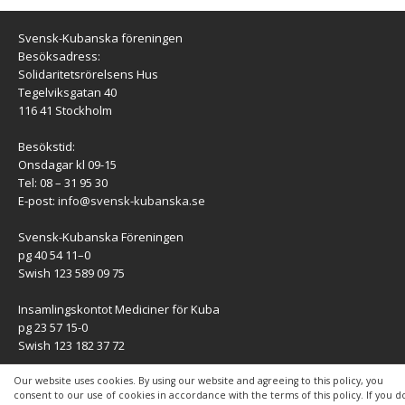
Svensk-Kubanska föreningen
Besöksadress:
Solidaritetsrörelsens Hus
Tegelviksgatan 40
116 41 Stockholm
Besökstid:
Onsdagar kl 09-15
Tel: 08 – 31 95 30
E-post:
info@svensk-kubanska.se
Svensk-Kubanska Föreningen
pg 40 54 11–0
Swish 123 589 09 75
Insamlingskontot Mediciner för Kuba
pg 23 57 15-0
Swish 123 182 37 72
KONTAKT
Our website uses cookies. By using our website and agreeing to this policy, you
consent to our use of cookies in accordance with the terms of this policy. If you d