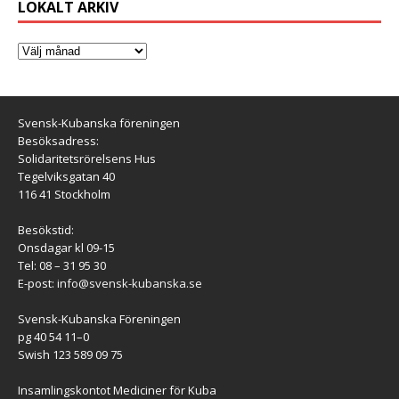
LOKALT ARKIV
Svensk-Kubanska föreningen
Besöksadress:
Solidaritetsrörelsens Hus
Tegelviksgatan 40
116 41 Stockholm
Besökstid:
Onsdagar kl 09-15
Tel: 08 – 31 95 30
E-post:
info@svensk-kubanska.se
Svensk-Kubanska Föreningen
pg 40 54 11–0
Swish 123 589 09 75
Insamlingskontot Mediciner för Kuba