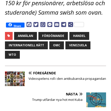
150 kr för pensionärer, arbetslösa och
studerande) Samma swish som ovan.
F
T
W
M
E
T
D
Share
a
w
h
e
m
e
e
c
i
a
s
a
l
l
ANMÄLAN
FÖRDÖMANDE
HANDEL
e
t
t
s
i
e
a
b
t
s
e
l
g
INTERNATIONELL RÄTT
OMC
VENEZUELA
o
e
A
n
r
o
r
p
g
a
WTO
k
p
e
m
r
FÖREGÅENDE
Videospelens roll i den antikubanska propagandan
NÄSTA
Trump utfärdar nya hot mot Kuba