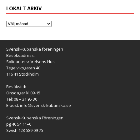
LOKALT ARKIV
Svensk-Kubanska föreningen
Besöksadress:
Solidaritetsrörelsens Hus
Tegelviksgatan 40
116 41 Stockholm
Besökstid:
Onsdagar kl 09-15
Tel: 08 – 31 95 30
E-post:
info@svensk-kubanska.se
Svensk-Kubanska Föreningen
pg 40 54 11–0
Swish 123 589 09 75