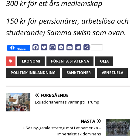
300 kr för ett års medlemskap
150 kr för pensionärer, arbetslösa och
studerande) Samma swish som ovan.
F
T
W
M
E
T
D
Share
a
w
h
e
m
e
e
c
i
a
s
a
l
l
EKONOMI
FÖRENTA STATERNA
OLJA
e
t
t
s
i
e
a
b
t
s
e
l
g
POLITISK INBLANDNING
SANKTIONER
VENEZUELA
o
e
A
n
r
o
r
p
g
a
k
p
e
m
FÖREGÅENDE
r
Ecuadorianernas varning till Trump
NÄSTA
USAs ny-gamla strategi mot Latinamerika –
imperialistisk dominans