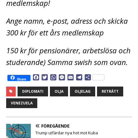
medlemskap!
Ange namn, e-post, adress och skicka
300 kr för ett års medlemskap
150 kr för pensionärer, arbetslösa och
studerande) Samma swish som ovan.
F
T
W
M
E
T
D
Share
a
w
h
e
m
e
e
c
i
a
s
a
l
l
DIPLOMATI
OLJA
OLJELAG
RETRÄTT
e
t
t
s
i
e
a
b
t
s
e
l
g
VENEZUELA
o
e
A
n
r
o
r
p
g
a
k
p
e
m
FÖREGÅENDE
r
Trump utfärdar nya hot mot Kuba