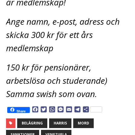
är medlemskap!
Ange namn, e-post, adress och
skicka 300 kr för ett års
medlemskap
150 kr för pensionärer,
arbetslösa och studerande)
Samma swish som ovan.
F
T
W
M
E
T
D
Share
a
w
h
e
m
e
e
c
i
a
s
a
l
l
BELÄGRING
HARRIS
MORD
e
t
t
s
i
e
a
b
t
s
e
l
g
SANKTIONER
VENEZUELA