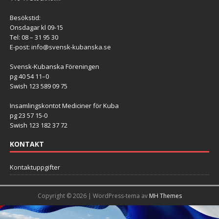
Besökstid:
Onsdagar kl 09-15
Tel: 08 – 31 95 30
E-post:
info@svensk-kubanska.se
Svensk-Kubanska Föreningen
pg 40 54 11–0
Swish 123 589 09 75
Insamlingskontot Mediciner för Kuba
pg 23 57 15-0
Swish 123 182 37 72
KONTAKT
Kontaktuppgifter
Copyright © 2026 | WordPress-tema av
MH Themes