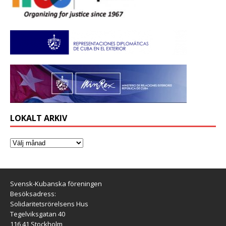
LOKALT ARKIV
Svensk-Kubanska föreningen
Besöksadress:
Solidaritetsrörelsens Hus
Tegelviksgatan 40
116 41 Stockholm