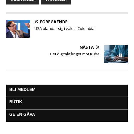
o
e
A
n
r
o
r
p
g
a
k
p
e
m
FÖREGÅENDE
r
USA blandar sig i valet i Colombia
NÄSTA
Det digitala kriget mot Kuba
BLI MEDLEM
BUTIK
GE EN GÅVA