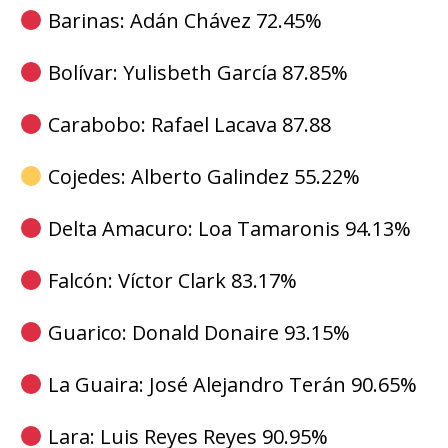
Barinas: Adán Chávez 72.45%
Bolívar: Yulisbeth García 87.85%
Carabobo: Rafael Lacava 87.88
Cojedes: Alberto Galindez 55.22%
Delta Amacuro: Loa Tamaronis 94.13%
Falcón: Víctor Clark 83.17%
Guarico: Donald Donaire 93.15%
La Guaira: José Alejandro Terán 90.65%
Lara: Luis Reyes Reyes 90.95%