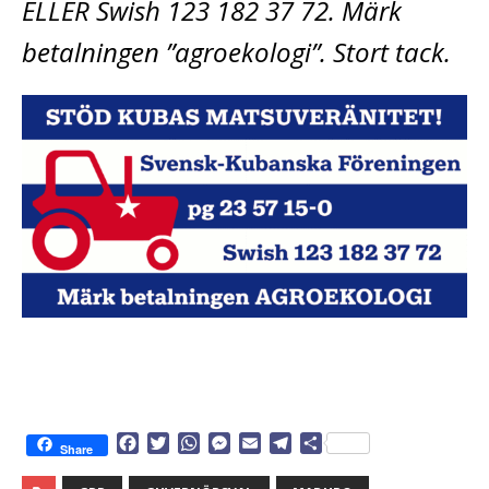
ELLER Swish 123 182 37 72. Märk
betalningen ”agroekologi”. Stort tack.
F
T
W
M
E
T
D
Share
a
w
h
e
m
e
e
c
i
a
s
a
l
l