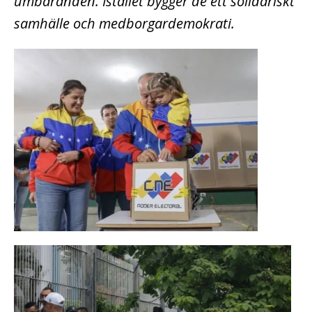
umbäranden. Istället bygger de ett solidariskt
samhälle och medborgardemokrati.