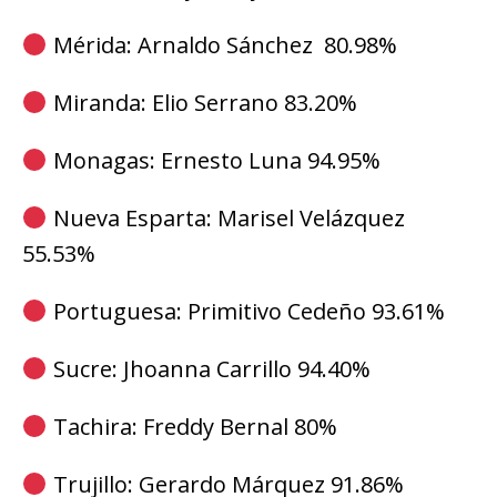
Mérida: Arnaldo Sánchez 80.98%
Miranda: Elio Serrano 83.20%
Monagas: Ernesto Luna 94.95%
Nueva Esparta: Marisel Velázquez
55.53%
Portuguesa: Primitivo Cedeño 93.61%
Sucre: Jhoanna Carrillo 94.40%
Tachira: Freddy Bernal 80%
Trujillo: Gerardo Márquez 91.86%