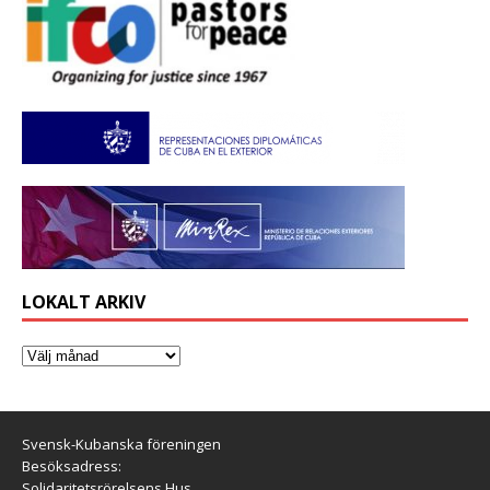
LOKALT ARKIV
Svensk-Kubanska föreningen
Besöksadress:
Solidaritetsrörelsens Hus