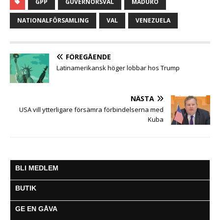
GPP
GUVERNÖRSVAL
MADURO
e
t
t
s
i
e
a
b
t
s
e
l
g
NATIONALFÖRSAMLING
VAL
VENEZUELA
o
e
A
n
r
o
r
p
g
a
k
p
e
m
FÖREGÅENDE
r
Latinamerikansk höger lobbar hos Trump
NÄSTA
USA vill ytterligare försämra förbindelserna med
Kuba
BLI MEDLEM
BUTIK
GE EN GÅVA