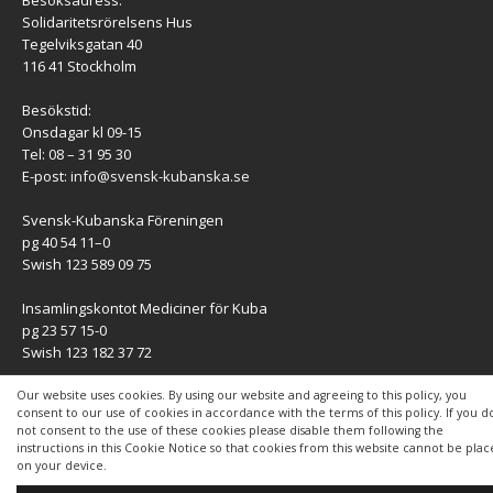
Besöksadress:
Solidaritetsrörelsens Hus
Tegelviksgatan 40
116 41 Stockholm
Besökstid:
Onsdagar kl 09-15
Tel: 08 – 31 95 30
E-post:
info@svensk-kubanska.se
Svensk-Kubanska Föreningen
pg 40 54 11–0
Swish 123 589 09 75
Insamlingskontot Mediciner för Kuba
pg 23 57 15-0
Swish 123 182 37 72
KONTAKT
Our website uses cookies. By using our website and agreeing to this policy, you
consent to our use of cookies in accordance with the terms of this policy. If you d
not consent to the use of these cookies please disable them following the
Kontaktuppgifter
instructions in this Cookie Notice so that cookies from this website cannot be pla
on your device.