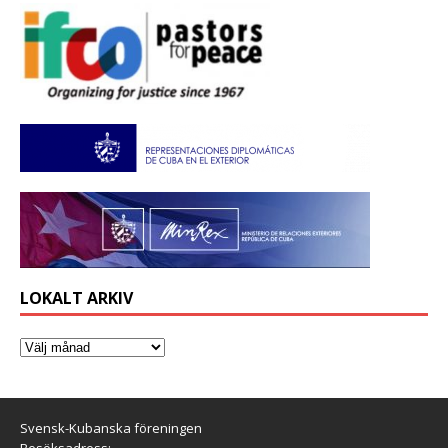
LOKALT ARKIV
Svensk-Kubanska föreningen