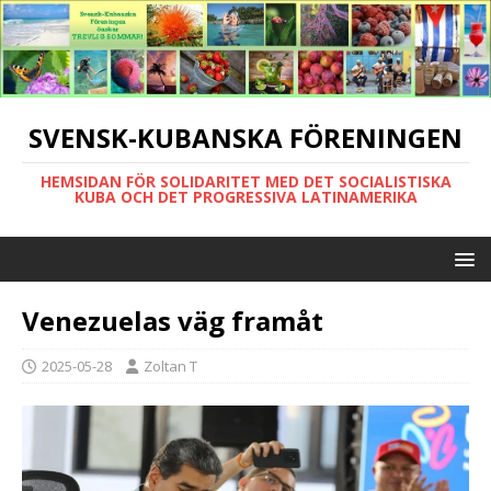
SVENSK-KUBANSKA FÖRENINGEN
HEMSIDAN FÖR SOLIDARITET MED DET SOCIALISTISKA
KUBA OCH DET PROGRESSIVA LATINAMERIKA
Venezuelas väg framåt
2025-05-28
Zoltan T