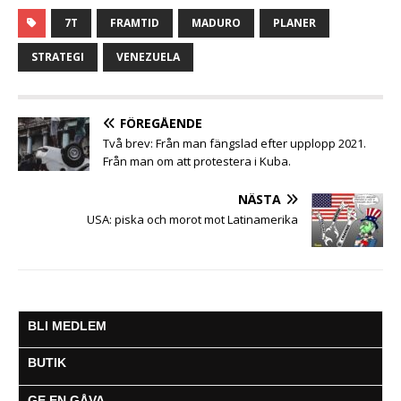
c
i
a
s
a
l
l
7T
FRAMTID
MADURO
PLANER
e
t
t
s
i
e
a
b
t
s
e
l
g
STRATEGI
VENEZUELA
o
e
A
n
r
o
r
p
g
a
k
p
e
m
FÖREGÅENDE
r
Två brev: Från man fängslad efter upplopp 2021.
Från man om att protestera i Kuba.
NÄSTA
USA: piska och morot mot Latinamerika
BLI MEDLEM
BUTIK
GE EN GÅVA