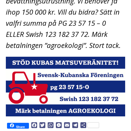
bevattningsutrustning. Vi behöver få
ihop 150 000 kr. Vill du bidra? Sätt in
valfri summa på PG 23 57 15 – 0
ELLER Swish 123 182 37 72. Märk
betalningen ”agroekologi”. Stort tack.
F
T
W
M
E
T
D
Share
a
w
h
e
m
e
e