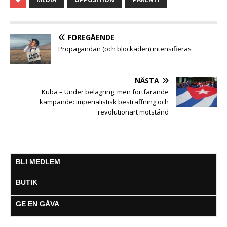
e
t
t
s
i
e
a
b
t
s
e
l
g
o
e
A
n
r
o
r
p
g
a
FÖREGÅENDE
k
p
e
m
Propagandan (och blockaden) intensifieras
r
NÄSTA
Kuba – Under belägring, men fortfarande
kämpande: imperialistisk bestraffning och
revolutionärt motstånd
BLI MEDLEM
BUTIK
GE EN GÅVA