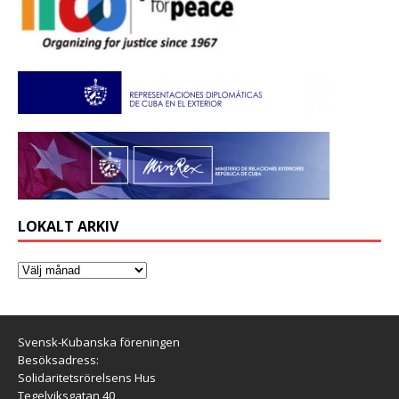
LOKALT ARKIV
Svensk-Kubanska föreningen
Besöksadress:
Solidaritetsrörelsens Hus
Tegelviksgatan 40