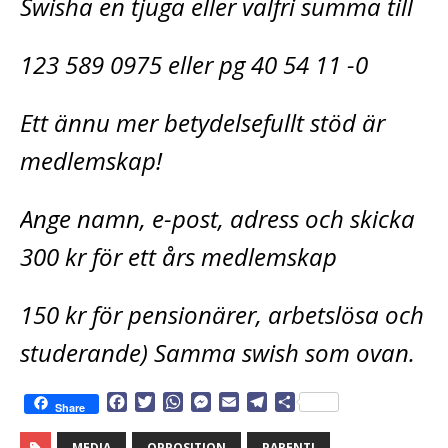
Swisha en tjuga eller valfri summa till
123 589 0975 eller pg 40 54 11 -0
Ett ännu mer betydelsefullt stöd är
medlemskap!
Ange namn, e-post, adress och skicka
300 kr för ett års medlemskap
150 kr för pensionärer, arbetslösa och
studerande) Samma swish som ovan.
F
T
W
M
E
T
D
Share
a
w
h
e
m
e
e
c
i
a
s
a
l
l
MEDIA
OPPOSITION
PARENTI