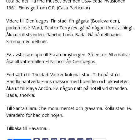
titta på det lilla fina muséet över den USA-ledda invasionen
1961. Finns gott om C.P. (Casa Particular)
Vidare till Cienfuegos. Fin stad, fin gågata (Boulevarden),
parken José Martí, Teatro Terry (ev. gå på någon föreställning).
Åka ut till stranden, Rancho Luna. Bada. Gå på delfinariet.
Simma med delfiner.
Ev. avstickare upp till Escambraybergen. Gå en tur. Alternativt
åka till vattenfallen El Nicho från Cienfuegos.
Fortsätta till Trinidad. Vacker kolonial stad. Titta på sta´n.
Handla hantverk. Finns massor med boenden och aktiviteter.
Åka ut till Playa Ancón. Ev. någon natt på hotell vid stranden.
Bada, snorkla.
Till Santa Clara. Che-monumentet och gravarna. Kolla stan. Ev.
Varadero för bad och nöjen.
Tillbaka till Havanna. ..