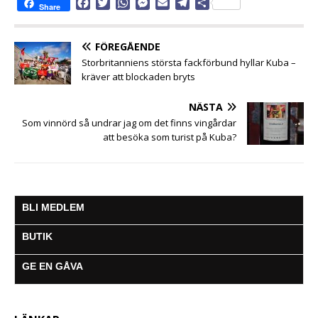
F
T
W
M
E
T
D
Share
a
w
h
e
m
e
e
c
i
a
s
a
l
l
e
t
t
s
i
e
a
FÖREGÅENDE
b
t
s
e
l
g
Storbritanniens största fackförbund hyllar Kuba –
o
e
A
n
r
kräver att blockaden bryts
o
r
p
g
a
k
p
e
m
NÄSTA
r
Som vinnörd så undrar jag om det finns vingårdar
att besöka som turist på Kuba?
BLI MEDLEM
BUTIK
GE EN GÅVA