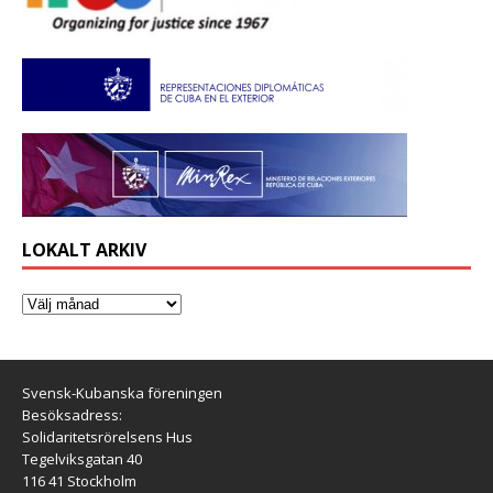
LOKALT ARKIV
Svensk-Kubanska föreningen
Besöksadress:
Solidaritetsrörelsens Hus
Tegelviksgatan 40
116 41 Stockholm