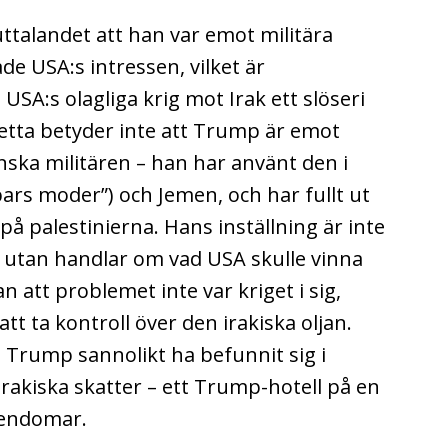
ttalandet att han var emot militära
de USA:s intressen, vilket är
 USA:s olagliga krig mot Irak ett slöseri
etta betyder inte att Trump är emot
ka militären – han har använt den i
ars moder”) och Jemen, och har fullt ut
på palestinierna. Hans inställning är inte
g, utan handlar om vad USA skulle vinna
an att problemet inte var kriget i sig,
t ta kontroll över den irakiska oljan.
e Trump sannolikt ha befunnit sig i
rakiska skatter – ett Trump-hotell på en
gendomar.