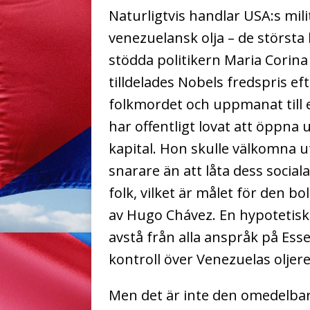
Naturligtvis handlar USA:s mil
venezuelansk olja – de största
stödda politikern Maria Corin
tilldelades Nobels fredspris eft
folkmordet och uppmanat till e
har offentligt lovat att öppna 
kapital. Hon skulle välkomna 
snarare än att låta dess social
folk, vilket är målet för den b
av Hugo Chávez. En hypotetisk
avstå från alla anspråk på Ess
kontroll över Venezuelas oljere
Men det är inte den omedelbar