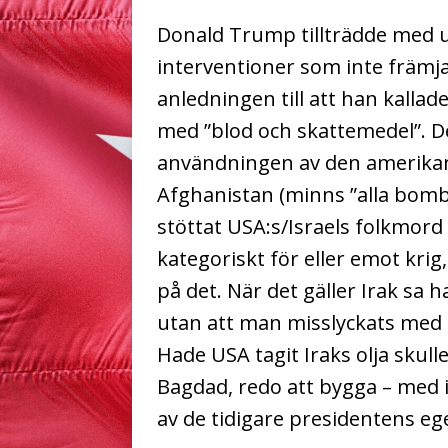
Donald Trump tillträdde med u
interventioner som inte främja
anledningen till att han kallade
med ”blod och skattemedel”. D
användningen av den amerikans
Afghanistan (minns ”alla bomb
stöttat USA:s/Israels folkmord 
kategoriskt för eller emot kri
på det. När det gäller Irak sa h
utan att man misslyckats med at
Hade USA tagit Iraks olja skull
Bagdad, redo att bygga – med i
av de tidigare presidentens e