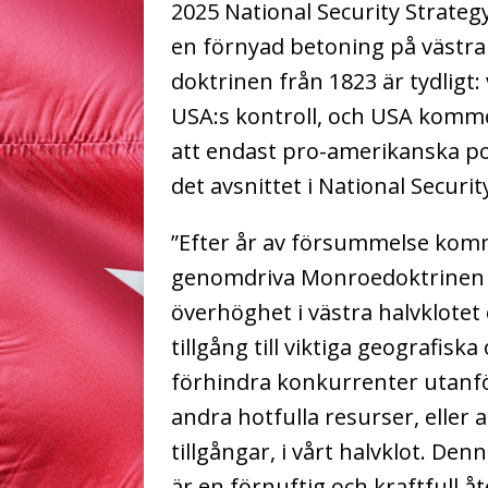
2025 National Security Strategy
en förnyad betoning på västra 
doktrinen från 1823 är tydligt
USA:s kontroll, och USA kommer
att endast pro-amerikanska pol
det avsnittet i National Securit
”Efter år av försummelse kom
genomdriva Monroedoktrinen f
överhöghet i västra halvklotet
tillgång till viktiga geografis
förhindra konkurrenter utanför
andra hotfulla resurser, eller a
tillgångar, i vårt halvklot. De
är en förnuftig och kraftfull 