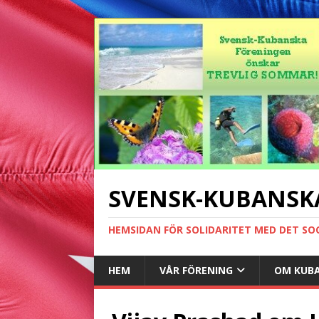
SVENSK-KUBANSK
HEMSIDAN FÖR SOLIDARITET MED DET SO
HEM
VÅR FÖRENING
OM KUB