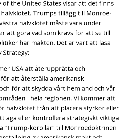
 of the United States visar att det finns
halvklotet. Trumps tillägg till Monroe-
: västra halvklotet måste vara under
 att göra vad som krävs för att se till
itiker har makten. Det är värt att läsa
y Strategy:
mer USA att återupprätta och
ör att återställa amerikansk
 och för att skydda vårt hemland och vår
ka områden i hela regionen. Vi kommer att
 halvklotet från att placera styrkor eller
tt äga eller kontrollera strategiskt viktiga
nna ”Trump-korollär” till Monroedoktrinen
återställning av amerikansk makt och