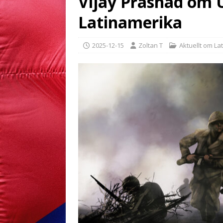
Vijay Prashad om 
Latinamerika
2025-12-15
Zoltan T
Aktuellt om La