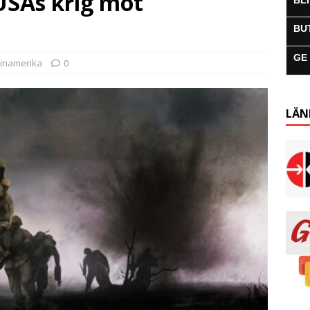
USAs krig mot
BL
BU
GE
tinamerika
0
LÄN