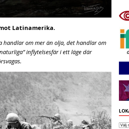
 mot Latinamerika.
a handlar om mer än olja, det handlar om
aturliga” inflytelsesfär i ett läge där
örsvagas.
LOK