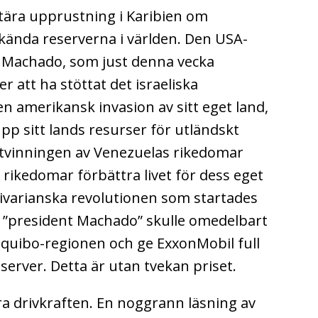
itära upprustning i Karibien om
 kända reserverna i världen. Den USA-
a Machado, som just denna vecka
er att ha stöttat det israeliska
n amerikansk invasion av sitt eget land,
upp sitt lands resurser för utländskt
utvinningen av Venezuelas rikedomar
a rikedomar förbättra livet för dess eget
olivarianska revolutionen som startades
 ”president Machado” skulle omedelbart
equibo-regionen och ge ExxonMobil full
server. Detta är utan tvekan priset.
a drivkraften. En noggrann läsning av