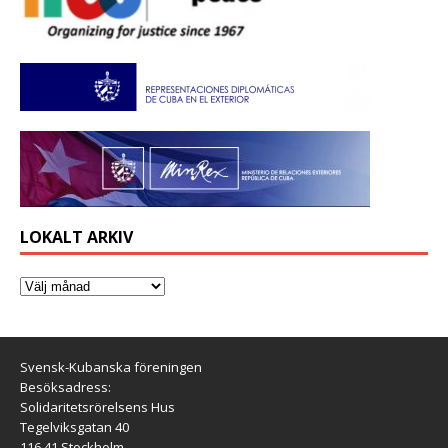
LOKALT ARKIV
Svensk-Kubanska föreningen
Besöksadress:
Solidaritetsrörelsens Hus
Tegelviksgatan 40
116 41 Stockholm