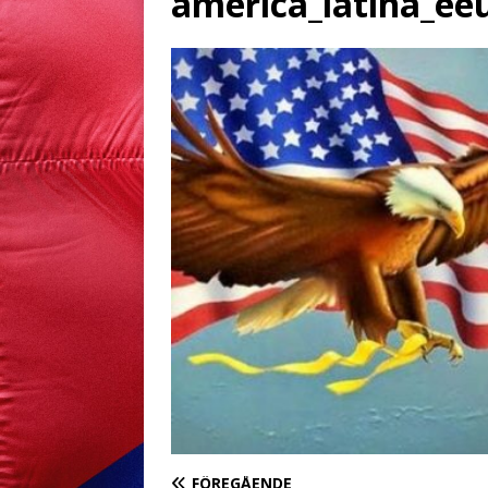
america_latina_ee
FÖREGÅENDE