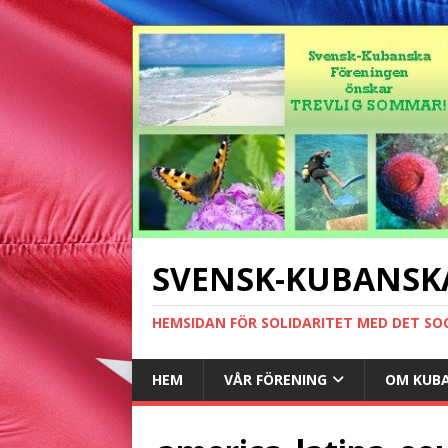
SVENSK-KUBANSK
HEMSIDAN FÖR SOLIDARITET MED DET SO
HEM
VÅR FÖRENING
OM KUB