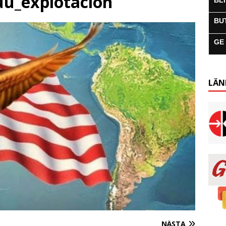
uu_explotacion
BL
BU
GE
LÄN
NÄSTA