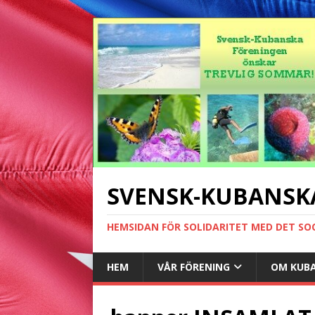
SVENSK-KUBANSK
HEMSIDAN FÖR SOLIDARITET MED DET SO
HEM
VÅR FÖRENING
OM KUB