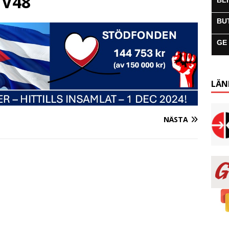
 V48
BL
BU
GE
LÄN
NÄSTA