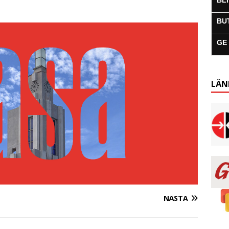
BL
BU
GE
LÄN
NÄSTA