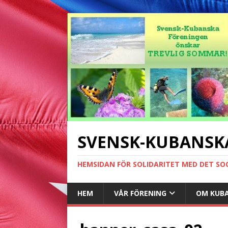
SVENSK-KUBANSK
HEMSIDAN FÖR SOLIDARITET MED DET SO
HEM
VÅR FÖRENING
OM KUB