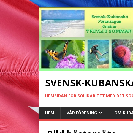
SVENSK-KUBANSK
HEMSIDAN FÖR SOLIDARITET MED DET SO
HEM
VÅR FÖRENING
OM KUB