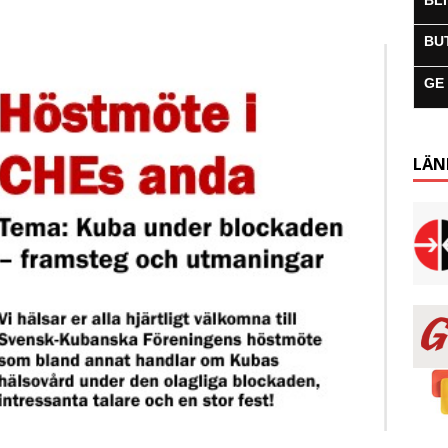
BL
BU
GE
LÄN