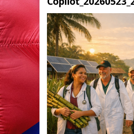
Copilot_20260523_