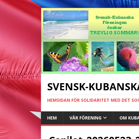
SVENSK-KUBANSK
HEMSIDAN FÖR SOLIDARITET MED DET SO
HEM
VÅR FÖRENING
OM KUB