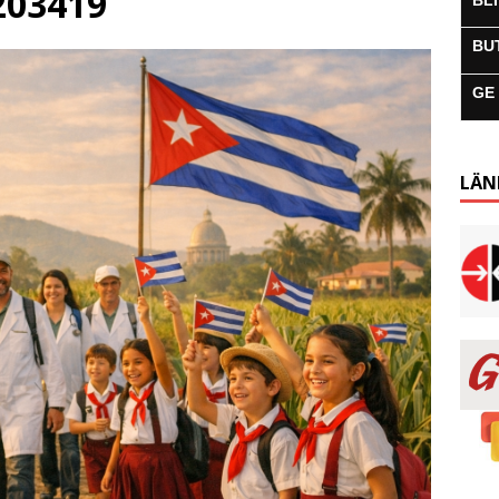
203419
BL
BU
GE
LÄN