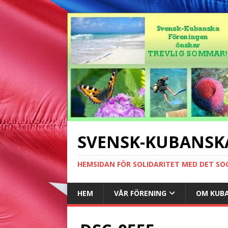
SVENSK-KUBANSK
HEMSIDAN FÖR SOLIDARITET MED DET SO
HEM
VÅR FÖRENING
OM KUB