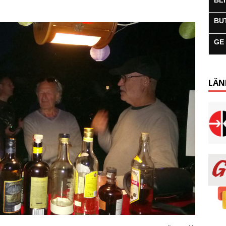
BL
BU
GE
LÄN