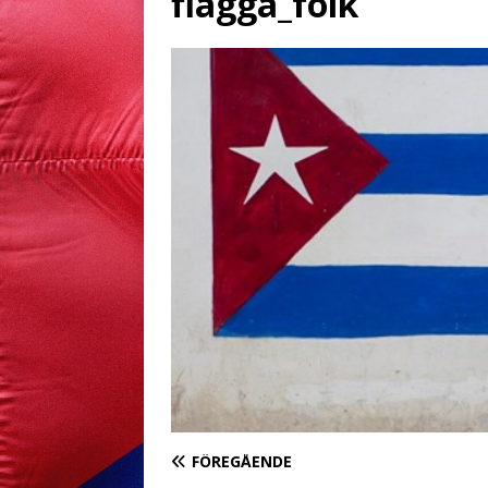
flagga_folk
FÖREGÅENDE