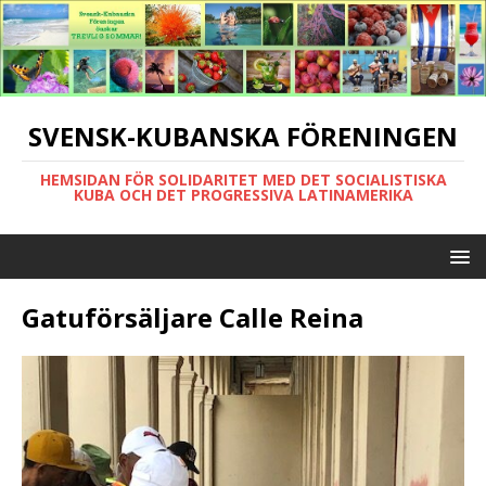
SVENSK-KUBANSKA FÖRENINGEN
HEMSIDAN FÖR SOLIDARITET MED DET SOCIALISTISKA
KUBA OCH DET PROGRESSIVA LATINAMERIKA
Gatuförsäljare Calle Reina