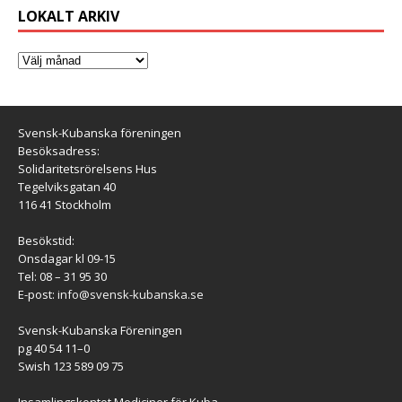
LOKALT ARKIV
Svensk-Kubanska föreningen
Besöksadress:
Solidaritetsrörelsens Hus
Tegelviksgatan 40
116 41 Stockholm
Besökstid:
Onsdagar kl 09-15
Tel: 08 – 31 95 30
E-post:
info@svensk-kubanska.se
Svensk-Kubanska Föreningen
pg 40 54 11–0
Swish 123 589 09 75
Insamlingskontot Mediciner för Kuba